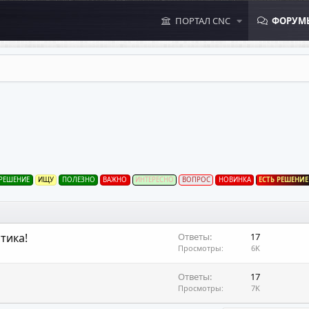
ПОРТАЛ CNC
ФОРУМ
 РЕШЕНИЕ
ИЩУ
ПОЛЕЗНО
ВАЖНО
ИНТЕРЕСНО
ВОПРОС
НОВИНКА
ЕСТЬ РЕШЕНИЕ
тика!
Ответы
17
Просмотры
6K
Ответы
17
Просмотры
7K