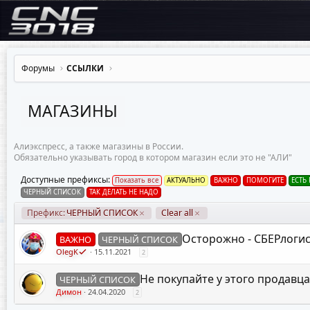
Форумы
ССЫЛКИ
МАГАЗИНЫ
Алиэкспресс, а также магазины в России.
Обязательно указывать город в котором магазин если это не "АЛИ"
Доступные префиксы:
Показать все
АКТУАЛЬНО
ВАЖНО
ПОМОГИТЕ
ЕСТЬ
ЧЕРНЫЙ СПИСОК
ТАК ДЕЛАТЬ НЕ НАДО
Префикс:
ЧЕРНЫЙ СПИСОК
Clear all
Осторожно - СБЕРлогис
ВАЖНО
ЧЕРНЫЙ СПИСОК
OlegK
15.11.2021
2
Не покупайте у этого продавца
ЧЕРНЫЙ СПИСОК
Димон
24.04.2020
2