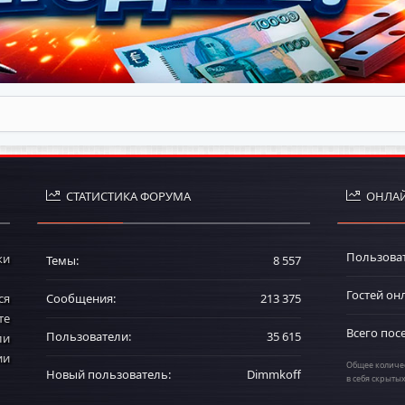
СТАТИСТИКА ФОРУМА
ОНЛАЙ
Пользова
ки
Темы
8 557
Гостей он
ся
Сообщения
213 375
те
Всего пос
Пользователи
35 615
ли
ии
Общее количес
Новый пользователь
Dimmkoff
в себя скрыты