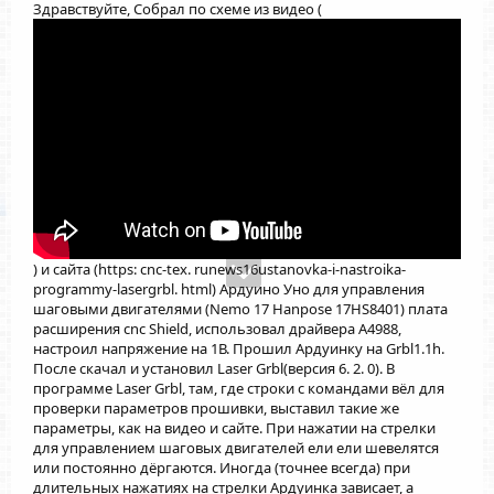
Здравствуйте, Собрал по схеме из видео (
) и сайта (https: cnc-tex. runews16ustanovka-i-nastroika-
programmy-lasergrbl. html) Ардуино Уно для управления
шаговыми двигателями (Nemo 17 Hanpose 17HS8401) плата
расширения cnc Shield, использовал драйвера А4988,
настроил напряжение на 1В. Прошил Ардуинку на Grbl1.1h.
После скачал и установил Laser Grbl(версия 6. 2. 0). В
программе Laser Grbl, там, где строки с командами вёл для
проверки параметров прошивки, выставил такие же
параметры, как на видео и сайте. При нажатии на стрелки
для управлением шаговых двигателей ели ели шевелятся
или постоянно дёргаются. Иногда (точнее всегда) при
длительных нажатиях на стрелки Ардуинка зависает, а