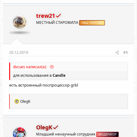
trew21
МЕСТНЫЙ СТАРОЖИЛА
НАШ ЧЕЛОВЕК
20.12.2019
#9
dvcues написал(а):
для использования в
Candle
есть встроенный поспроцессор grbl
Р
OlegK
е
а
к
ц
и
OlegK
и
Младший ненаучный сотрудник
:
МОДЕРАТОР