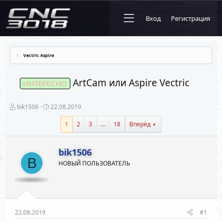
Вход
Регистрация
Vectric Aspire
ArtCam или Aspire Vectric
ИНТЕРЕСНО
А
Д
bik1506
22.08.2019
в
а
т
т
1
2
3
...
18
Вперёд
о
а
р
н
т
а
bik1506
е
ч
B
м
а
НОВЫЙ ПОЛЬЗОВАТЕЛЬ
ы
л
а
22.08.2019
#1