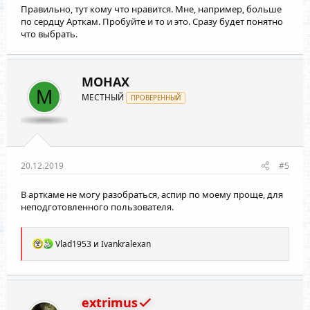
Правильно, тут кому что нравится. Мне, например, больше
по сердцу Арткам. Пробуйте и то и это. Сразу будет понятно
что выбрать.
MOHAX
M
МЕСТНЫЙ
ПРОВЕРЕННЫЙ
20.12.2019
#5
В арткаме не могу разобраться, аспир по моему проще, для
неподготовленного пользователя.
Р
Vlad1953
и
Ivankralexan
е
а
к
ц
и
extrimus
и