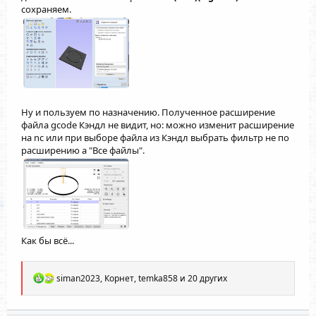
сохраняем.
Ну и пользуем по назначению. Полученное расширение
файла gcode Кэндл не видит, но: можно изменит расширение
на nc или при выборе файла из Кэндл выбрать фильтр не по
расширению а "Все файлы".
Как бы всё...
Р
siman2023
,
Корнет
,
temka858
и 20 других
е
а
к