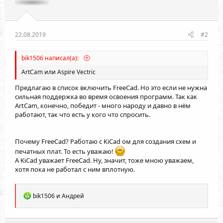
22.08.2019
#2
bik1506 написал(а):
ArtCam или Aspire Vectric
Предлагаю в список включить FreeCad. Но это если не нужна
сильная поддержка во время освоения программ. Так как
ArtCam, конечно, победит - много народу и давно в нём
работают, так что есть у кого что спросить.
Почему FreeCad? Работаю с KiCad ом для создания схем и
печатных плат. То есть уважаю!
А KiCad уважает FreeCad. Ну, значит, тоже мною уважаем,
хотя пока не работал с ним вплотную.
Р
bik1506
и
Андрей
е
а
к