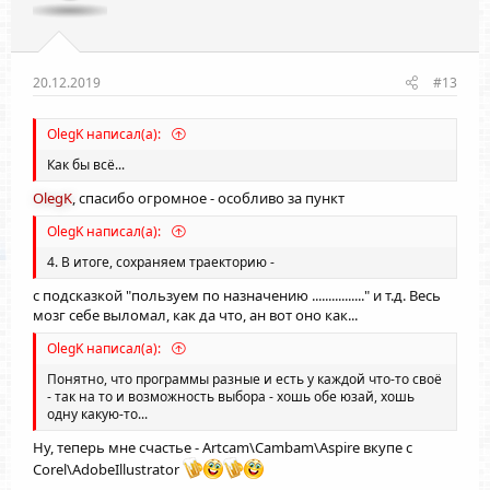
20.12.2019
#13
OlegK написал(а):
Как бы всё...
OlegK
, спасибо огромное - особливо за пункт
OlegK написал(а):
4. В итоге, сохраняем траекторию -
с подсказкой "пользуем по назначению ................" и т.д. Весь
мозг себе выломал, как да что, ан вот оно как...
OlegK написал(а):
Понятно, что программы разные и есть у каждой что-то своё
- так на то и возможность выбора - хошь обе юзай, хошь
одну какую-то...
Ну, теперь мне счастье - Artcam\Cambam\Aspire вкупе с
Corel\AdobeIllustrator