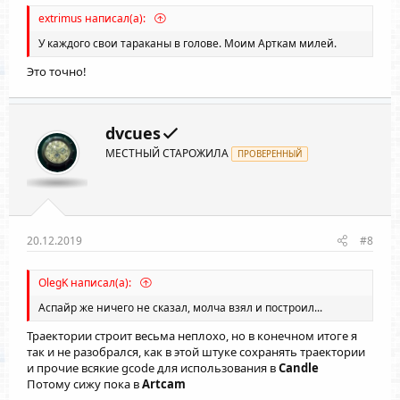
extrimus написал(а):
У каждого свои тараканы в голове. Моим Арткам милей.
Это точно!
dvcues
МЕСТНЫЙ СТАРОЖИЛА
ПРОВЕРЕННЫЙ
20.12.2019
#8
OlegK написал(а):
Аспайр же ничего не сказал, молча взял и построил...
Траектории строит весьма неплохо, но в конечном итоге я
так и не разобрался, как в этой штуке сохранять траектории
и прочие всякие gcode для использования в
Candle
Потому сижу пока в
Artcam