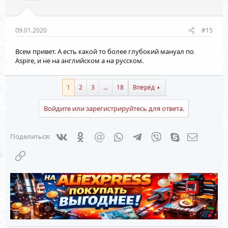
09.01.2020
#15
Всем привет. А есть какой то более глубокий мануал по
Aspire, и не на английском а на русском.
1
2
3
...
18
Вперёд
Войдите или зарегистрируйтесь для ответа.
Vkontakte
Odnoklassniki
Mail.ru
WhatsApp
Telegram
Viber
Skype
Электрон
Поделиться:
Ссылка