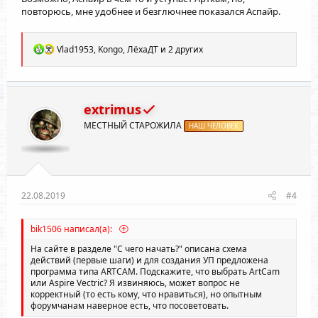
повторюсь, мне удобнее и безглючнее показался Аспайр.
Р
Vlad1953
,
Kongo
,
ЛёхаДТ
и 2 других
е
а
к
ц
и
extrimus
и
МЕСТНЫЙ СТАРОЖИЛА
:
НАШ ЧЕЛОВЕК
22.08.2019
#4
bik1506 написал(а):
На сайте в разделе "С чего начать?" описана схема
действий (первые шаги) и для создания УП предложена
программа типа ARTCAM. Подскажите, что выбрать ArtCam
или Aspire Vectric? Я извиняюсь, может вопрос не
корректный (то есть кому, что нравиться), но опытным
форумчанам наверное есть, что посоветовать.