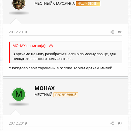
МЕСТНЫЙ СТАРОЖИЛА
:
НАШ ЧЕЛОВЕК
20.12.2019
#6
MOHAX написал(а):
В арткаме не могу разобраться, аспир по моему проще, для
неподготовленного пользователя.
У каждого свои тараканы в голове. Моим Арткам милей.
MOHAX
M
МЕСТНЫЙ
ПРОВЕРЕННЫЙ
20.12.2019
#7