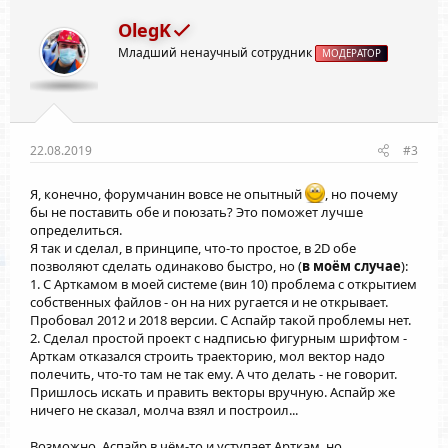
ц
и
OlegK
и
Младший ненаучный сотрудник
:
МОДЕРАТОР
22.08.2019
#3
Я, конечно, форумчанин вовсе не опытный
, но почему
бы не поставить обе и поюзать? Это поможет лучше
определиться.
Я так и сделал, в принципе, что-то простое, в 2D обе
позволяют сделать одинаково быстро, но (
в моём случае
):
1. С Арткамом в моей системе (вин 10) проблема с открытием
собственных файлов - он на них ругается и не открывает.
Пробовал 2012 и 2018 версии. С Аспайр такой проблемы нет.
2. Сделал простой проект с надписью фигурным шрифтом -
Арткам отказался строить траекторию, мол вектор надо
полечить, что-то там не так ему. А что делать - не говорит.
Пришлось искать и править векторы вручную. Аспайр же
ничего не сказал, молча взял и построил...
Возможно, Аспайр в чём-то и уступает Арткам, но,