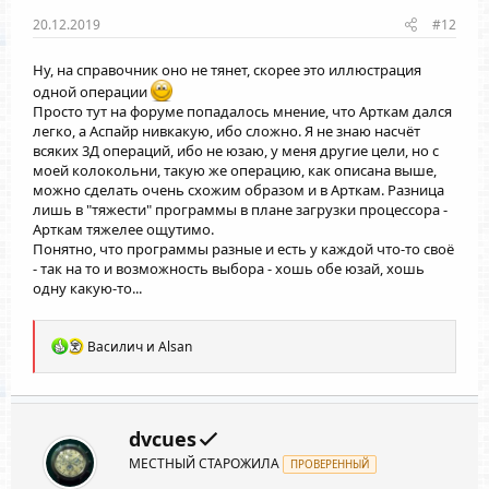
20.12.2019
#12
Ну, на справочник оно не тянет, скорее это иллюстрация
одной операции
Просто тут на форуме попадалось мнение, что Арткам дался
легко, а Аспайр нивкакую, ибо сложно. Я не знаю насчёт
всяких 3Д операций, ибо не юзаю, у меня другие цели, но с
моей колокольни, такую же операцию, как описана выше,
можно сделать очень схожим образом и в Арткам. Разница
лишь в "тяжести" программы в плане загрузки процессора -
Арткам тяжелее ощутимо.
Понятно, что программы разные и есть у каждой что-то своё
- так на то и возможность выбора - хошь обе юзай, хошь
одну какую-то...
Р
Василич
и
Alsan
е
а
к
ц
и
dvcues
и
МЕСТНЫЙ СТАРОЖИЛА
:
ПРОВЕРЕННЫЙ