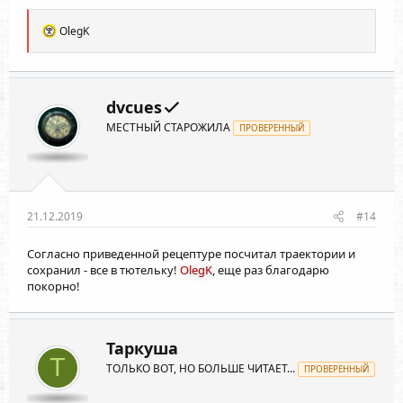
Р
OlegK
е
а
к
ц
и
dvcues
и
МЕСТНЫЙ СТАРОЖИЛА
:
ПРОВЕРЕННЫЙ
21.12.2019
#14
Согласно приведенной рецептуре посчитал траектории и
сохранил - все в тютельку!
OlegK
, еще раз благодарю
покорно!
Таркуша
Т
ТОЛЬКО ВОТ, НО БОЛЬШЕ ЧИТАЕТ...
ПРОВЕРЕННЫЙ