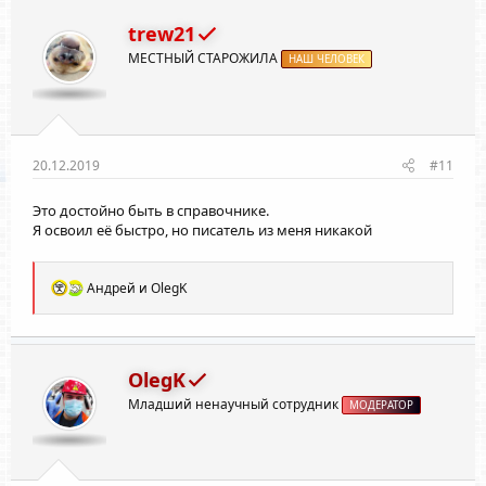
ц
и
trew21
и
МЕСТНЫЙ СТАРОЖИЛА
:
НАШ ЧЕЛОВЕК
20.12.2019
#11
Это достойно быть в справочнике.
Я освоил её быстро, но писатель из меня никакой
Р
Андрей
и
OlegK
е
а
к
ц
и
OlegK
и
Младший ненаучный сотрудник
:
МОДЕРАТОР