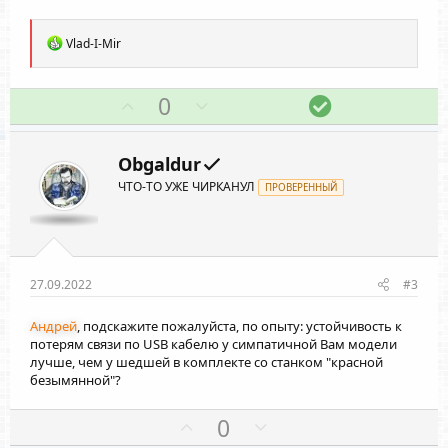
Р
Vlad-I-Mir
е
а
к
П
Н
Р
0
ц
о
е
е
и
и
з
г
ш
:
Obgaldur
и
а
е
ЧТО-ТО УЖЕ ЧИРКАНУЛ
т
т
ПРОВЕРЕННЫЙ
н
и
и
и
в
в
е
н
н
ы
ы
27.09.2022
#3
й
й
Андрей
, подскажите пожалуйста, по опыту: устойчивость к
г
г
потерям связи по USB кабелю у симпатичной Вам модели
о
о
лучше, чем у шедшей в комплекте со станком "красной
л
л
безымянной"?
о
о
П
Н
с
с
0