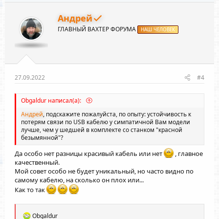
о
е
з
г
Андрей
и
а
ГЛАВНЫЙ ВАХТЕР ФОРУМА
т
т
НАШ ЧЕЛОВЕК
и
и
в
в
н
н
ы
ы
27.09.2022
#4
й
й
г
г
Obgaldur написал(а):
о
о
Андрей
, подскажите пожалуйста, по опыту: устойчивость к
л
л
потерям связи по USB кабелю у симпатичной Вам модели
лучше, чем у шедшей в комплекте со станком "красной
о
о
безымянной"?
с
с
Да особо нет разницы красивый кабель или нет
, главное
качественный.
Мой совет особо не будет уникальный, но часто видно по
самому кабелю, на сколько он плох или...
Как то так
Р
Obgaldur