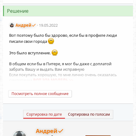
Решение
Андрей
19.05.2022
Вот поэтому было бы здорово, если бы в профиле люди
писали свои города
Это было вступление.
В общем если бы в Питере, я мог бы даже с доплатой
забрать Вашу и выдать Вам исправную
Если покупать хорошую, то мне лично очень оказалась
симпатична
ВОТ ЭТА МОДЕЛЬ >>
(но не дешевый вариант, зато куча плюсов на борту и
хороший задел на перспективу)
Посмотреть полное сообщение
А если что-то бюджетное и по простому, то можно
ВОТ
ТАКУЮ >>
Оба продавца проверены мной лично, покупал у них платы
Сортировка по дате
Сортировка по голосам
для знакомых.
Но конечно могут быть разные ситуации.
Андрей