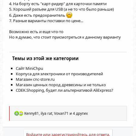
4. На борту есть "карт-ридер" для карточки памяти
5. Хороший разъем для USB (а не то что было раньше)
6. Даже есть предохранитель
7. Разные варианты поставки по цене...
Возможно есть и еще что-то
Но я думаю, что стоит присмотреться к данному варианту
Темы из этой же категории
Сайт MiniChpu
Корпуса для электроники от производителей
Магазин cnc-store.ru
Магазин ценных пород древесины и не только
CDEK.Shopping, будет ли альтернативой AliExpress?
Р
Kenny81
,
ilya rat
,
Vovan71
и 4 других
е
а
к
ц
Войдите или зарегистрируйтесь для ответа.