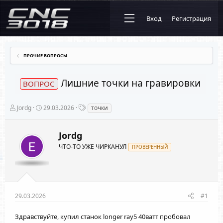
Вход
Регистрация
ПРОЧИЕ ВОПРОСЫ
Лишние точки на гравировки
ВОПРОС
А
Д
Т
Jordg
29.03.2026
точки
в
а
е
т
т
г
о
а
и
Jordg
р
н
т
а
ЧТО-ТО УЖЕ ЧИРКАНУЛ
ПРОВЕРЕННЫЙ
е
ч
м
а
ы
л
а
29.03.2026
#1
Здравствуйте, купил станок longer ray5 40ватт пробовал