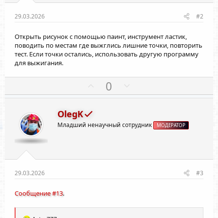
29.03.2026
#2
Открыть рисунок с помощью паинт, инструмент ластик,
поводить по местам где выжглись лишние точки, повторить
тест. Если точки остались, использовать другую программу
для выжигания.
П
Н
0
о
е
з
г
OlegK
и
а
Младший ненаучный сотрудник
т
т
МОДЕРАТОР
и
и
в
в
н
н
ы
ы
29.03.2026
#3
й
й
Сообщение #13
.
г
г
о
о