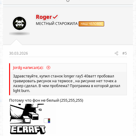
о
е
з
г
Roger
и
а
МЕСТНЫЙ СТАРОЖИЛА
т
НАШ ЧЕЛОВЕК
т
и
и
в
в
н
н
ы
ы
30.03.2026
#5
й
й
г
г
Jordg написал(а):
о
о
Здравствуйте, купил станок longer ray5 40ватт пробовал
л
л
гравировать рисунок на термосе , на рисунке нет точек а
лазер сделал. В чем проблема? Программа в которой делал
о
о
light burn.
с
с
Потому что фон не белый (255,255,255)