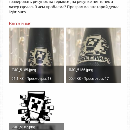
гравировать рисунок на термосе , на рисунке нет точек а
лазер сделал. В чем проблема? Программа в которой делал
light burn.
Вложения
IMG_5185.jpeg
IMG_5186.jpeg
61.1 KB · Просмотры: 18
55.4 KB · Просмотры: 17
IMG_5187.png