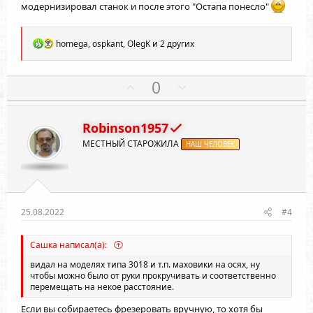
модернизировал станок и после этого "Остапа понесло"
Р
homega
,
ospkant
,
OlegK
и 2 других
е
а
к
П
Н
0
ц
о
е
и
и
з
г
:
Robinson1957
и
а
МЕСТНЫЙ СТАРОЖИЛА
т
НАШ ЧЕЛОВЕК
т
и
и
в
в
н
н
ы
ы
25.08.2022
#4
й
й
г
г
Сашка написал(а):
о
о
видал на моделях типа 3018 и т.п. маховики на осях, ну
л
л
чтобы можно было от руки прокручивать и соответственно
перемещать на некое расстояние.
о
о
с
с
Если вы собираетесь фрезеровать вручную, то хотя бы