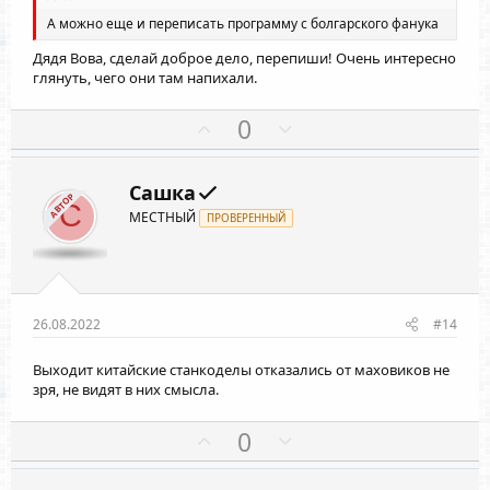
о
о
А можно еще и переписать программу с болгарского фанука
л
л
Дядя Вова
, сделай доброе дело, перепиши! Очень интересно
о
о
глянуть, чего они там напихали.
с
с
П
Н
0
о
е
з
г
Сашка
и
а
АВТОР
С
МЕСТНЫЙ
ПРОВЕРЕННЫЙ
т
т
и
и
в
в
н
н
ы
ы
26.08.2022
#14
й
й
Выходит китайские станкоделы отказались от маховиков не
г
г
зря, не видят в них смысла.
о
о
л
л
П
Н
0
о
о
о
е
с
с