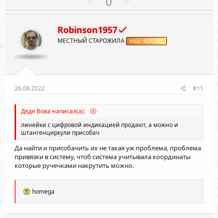
П
Н
0
о
е
з
г
Robinson1957
и
а
МЕСТНЫЙ СТАРОЖИЛА
т
НАШ ЧЕЛОВЕК
т
и
и
в
в
н
н
ы
ы
26.08.2022
#11
й
й
г
г
Дядя Вова написал(а):
о
о
линейки с цифровой индикацией продают, а можно и
л
л
штангенциркули присобач
о
о
Да найти и присобачить их не такая уж проблема, проблема
с
с
привязки в систему, чтоб система учитывала координаты
которые ручечками накрутить можно.
Р
homega
е
а
к