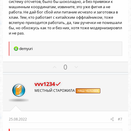
систему отсчетов, было бы шоколадно, а без привязки к
машинным координатам, извините, это уже фигня а не
работа. Не дай бог сбой или питание исчезло и заготовка в
хлам. Тем, кто работает с китайским оффлайником, тоже
вслепую приходится работать, да, там ручечки не помешали
бы, но обхожусь как то и без них, хотя тоже модернизировпл
и не раз.
Р
demyuri
е
а
к
П
Н
0
ц
о
е
и
и
з
г
:
vvv1234
и
а
МЕСТНЫЙ СТАРОЖИЛА
т
НАШ ЧЕЛОВЕК
т
и
и
в
в
н
н
ы
ы
25.08.2022
#7
й
й