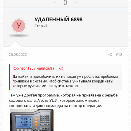
П
Н
0
ц
о
е
и
и
з
г
:
УДАЛЕННЫЙ 6898
и
а
У
Старый
т
т
и
и
в
в
н
н
ы
ы
26.08.2022
#12
й
й
г
г
Robinson1957 написал(а):
о
о
Да найти и присобачить их не такая уж проблема, проблема
л
л
привязки в систему, чтоб система учитывала координаты
которые ручечками накрутить можно.
о
о
с
с
Там уже другая программа, которая не привязана к резьбе
ходового вала. А есть УЦИ, которые запоминают
координаты и дают команды на повтор операции.