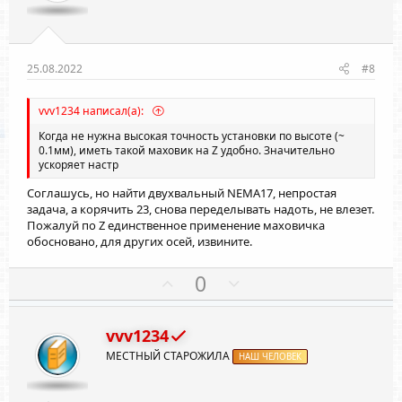
и
и
в
в
н
н
ы
ы
25.08.2022
#8
й
й
г
г
vvv1234 написал(а):
о
о
Когда не нужна высокая точность установки по высоте (~
л
л
0.1мм), иметь такой маховик на Z удобно. Значительно
ускоряет настр
о
о
с
с
Соглашусь, но найти двухвальный NEMA17, непростая
задача, а корячить 23, снова переделывать надоть, не влезет.
Пожалуй по Z единственное применение маховичка
обосновано, для других осей, извините.
П
Н
0
о
е
з
г
vvv1234
и
а
МЕСТНЫЙ СТАРОЖИЛА
т
НАШ ЧЕЛОВЕК
т
и
и