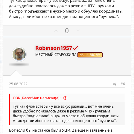
Тут как фломастеры - у все вскус разный... вот мне очень
о
о
даже удобно показалось даже в режиме ЧПУ - ручками
с
с
быстро "подъезжаю" в нужно место и обнуляю координаты.
А так да - лимбов не хватает для полноценного "ручника".
П
Н
0
о
е
з
г
Robinson1957
и
а
МЕСТНЫЙ СТАРОЖИЛА
т
НАШ ЧЕЛОВЕК
т
и
и
в
в
н
н
ы
ы
25.08.2022
#6
й
й
г
г
OBN_RacerMan написал(а):
о
о
Тут как фломастеры - у все вскус разный... вот мне очень
л
л
даже удобно показалось даже в режиме ЧПУ - ручками
быстро "подъезжаю" в нужно место и обнуляю координаты.
о
о
А так да - лимбов не хватает для полноценного "ручника".
с
с
Вот если бы на станке были УЦИ, да еще и ввязанные в