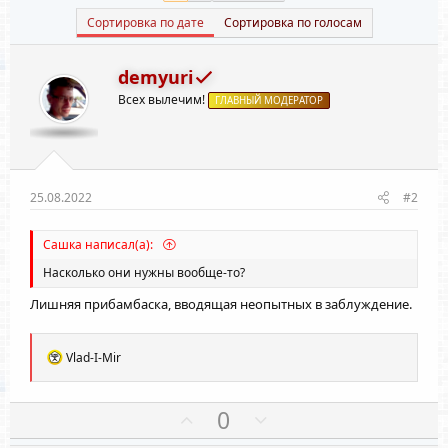
Сортировка по дате
Сортировка по голосам
demyuri
Всех вылечим!
ГЛАВНЫЙ МОДЕРАТОР
25.08.2022
#2
Сашка написал(а):
Насколько они нужны вообще-то?
Лишняя прибамбаска, вводящая неопытных в заблуждение.
Р
Vlad-I-Mir
е
а
к
П
Н
0
ц
о
е
и