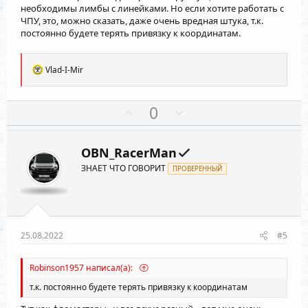
необходимы лимбы с линейками. Но если хотите работать с
ЧПУ, это, можно сказать, даже очень вредная штука, т.к.
постоянно будете терять привязку к координатам.
Р
Vlad-I-Mir
е
а
к
П
Н
0
ц
о
е
и
и
з
г
:
OBN_RacerMan
и
а
ЗНАЕТ ЧТО ГОВОРИТ
т
ПРОВЕРЕННЫЙ
т
и
и
в
в
н
н
ы
ы
25.08.2022
#5
й
й
г
г
Robinson1957 написал(а):
о
о
т.к. постоянно будете терять привязку к координатам
л
л