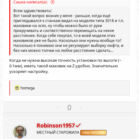
г
г
Сашка написал(а):
о
о
Всем здравствовать!
л
л
Вот такой вопрос возник у меня - раньше, когда ещё
приглядывался к станкам видал на моделях типа 3018 и т.п.
о
о
маховики на осях, ну чтобы можно было от руки
с
с
прокручивать и соответственно перемещать на некое
расстояние. Когда себе покупал, то в моей модели этих
маховиков уже не было. Насколько они нужны вообще-то?
Насколько я понимаю они не регулируют выборку люфта, и
без них можно толчки на любое расстояние сделать...
Когда не нужна высокая точность установки по высоте (~
0.1мм), иметь такой маховик на Z удобно. Значительно
ускоряет настройку.
Р
homega
е
а
к
П
Н
0
ц
о
е
и
и
з
г
:
Robinson1957
и
а
МЕСТНЫЙ СТАРОЖИЛА
т
НАШ ЧЕЛОВЕК
т