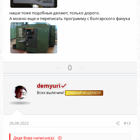
наши тоже подобные делают, только дорого.
А можно еще и переписать программу с болгарского фанука
П
Н
0
о
е
з
г
demyuri
и
а
Всех вылечим!
т
ГЛАВНЫЙ МОДЕРАТОР
т
и
и
в
в
н
н
ы
ы
26.08.2022
#13
й
й
г
г
Дядя Вова написал(а):