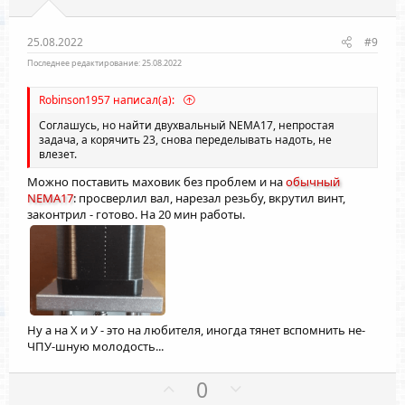
в
в
н
н
ы
ы
25.08.2022
#9
й
й
Последнее редактирование:
25.08.2022
г
г
Robinson1957 написал(а):
о
о
л
л
Соглашусь, но найти двухвальный NEMA17, непростая
задача, а корячить 23, снова переделывать надоть, не
о
о
влезет.
с
с
Можно поставить маховик без проблем и на
обычный
NEMA17
: просверлил вал, нарезал резьбу, вкрутил винт,
законтрил - готово. На 20 мин работы.
Ну а на Х и У - это на любителя, иногда тянет вспомнить не-
ЧПУ-шную молодость...
П
Н
0