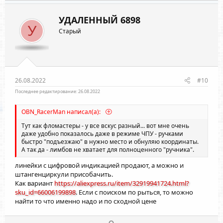
о
е
з
г
УДАЛЕННЫЙ 6898
и
а
У
Старый
т
т
и
и
в
в
н
н
ы
ы
26.08.2022
#10
й
й
Последнее редактирование:
26.08.2022
г
г
OBN_RacerMan написал(а):
о
о
л
л
Тут как фломастеры - у все вскус разный... вот мне очень
даже удобно показалось даже в режиме ЧПУ - ручками
о
о
быстро "подъезжаю" в нужно место и обнуляю координаты.
с
с
А так да - лимбов не хватает для полноценного "ручника".
линейки с цифровой индикацией продают, а можно и
штангенциркули присобачить.
Как вариант
https://aliexpress.ru/item/32919941724.html?
sku_id=66006199898
. Если с поиском по рыться, то можно
найти то что именно надо и по сходной цене