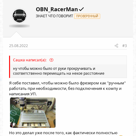
и
з
г
:
OBN_RacerMan
и
а
ЗНАЕТ ЧТО ГОВОРИТ
т
ПРОВЕРЕННЫЙ
т
и
и
в
в
н
н
ы
ы
25.08.2022
#3
й
й
г
г
Сашка написал(а):
о
о
ну чтобы можно было от руки прокручивать и
л
л
соответственно перемещать на некое расстояние
о
о
Я себе поставил, чтобы можно было фрезером как "ручным"
с
с
работать при необходимости, без подключения к компу и
написания УП.
Но это делал уже после того, как фактически полностью