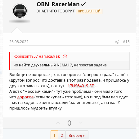
з
г
OBN_RacerMan
и
а
ЗНАЕТ ЧТО ГОВОРИТ
т
ПРОВЕРЕННЫЙ
т
и
и
в
в
н
н
ы
ы
26.08.2022
#15
й
й
г
г
Robinson1957 написал(а):
о
о
но найти двухвальный NEMA17, непростая задача
л
л
Вообще не вопрос... я, как говорится, "с первого раза" нашёл
о
о
(другой вопрос что доставка в тот раз подвела, и пришлось у
с
с
другого заказывать), вот тут -
17HS6401S-SZ
...
А вот с "маховичками" - тут уже проблема - они мало того
что
дорогие
(если покупать готовые), но и под 8мм вал идут
- т.е. на ходовые винты встали "залипательно", а на вал Z
пришлось мудрить втулку
П
Н
0
о
е
з
г
1
2
Вперёд