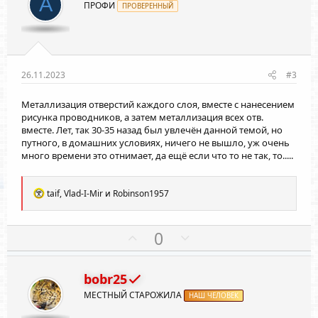
A
ПРОФИ
ПРОВЕРЕННЫЙ
т
т
и
и
в
в
н
н
ы
ы
26.11.2023
#3
й
й
Металлизация отверстий каждого слоя, вместе с нанесением
г
г
рисунка проводников, а затем металлизация всех отв.
о
о
вместе. Лет, так 30-35 назад был увлечён данной темой, но
л
л
путного, в домашних условиях, ничего не вышло, уж очень
о
о
много времени это отнимает, да ещё если что то не так, то.....
с
с
Р
taif
,
Vlad-I-Mir
и
Robinson1957
е
а
к
П
Н
0
ц
о
е
и
и
з
г
:
bobr25
и
а
МЕСТНЫЙ СТАРОЖИЛА
т
НАШ ЧЕЛОВЕК
т