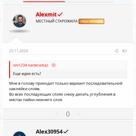
Alexmit
МЕСТНЫЙ СТАРОЖИЛА
НАШ ЧЕЛОВЕК
25.11.2023
#2
vvv1234 написал(а):
Еще идеи есть?
Мне в голову приходит только вариант последовательной
наклейки слоёв.
Во всех последующих слоях снизу делать углубления в
местах пайки нижнего слоя.
П
Н
0
о
е
з
г
Alex30954
и
а