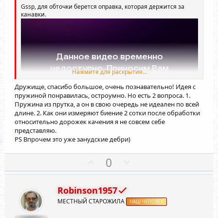
о
о
Gssp
, для обточки берется оправка, которая держится за
л
л
канавки.
о
о
с
с
Нажмите для раскрытия...
Дружище, спасибо большое, очень познавательно! Идея с
пружиной понравилась, остроумно. Но есть 2 вопроса. 1.
Пружина из прутка, а он в свою очередь не идеален по всей
длине. 2. Как они измеряют биение 2 сотки после обработки
относительно дорожек качения я не совсем себе
представляю.
PS Впрочем это уже занудские дебри)
П
Н
0
о
е
з
г
Robinson1957
и
а
МЕСТНЫЙ СТАРОЖИЛА
т
НАШ ЧЕЛОВЕК
т
и
и