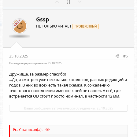
П
Н
0
ц
о
е
и
и
з
г
:
Gssp
и
а
АВТОР
G
НЕ ТОЛЬКО ЧИТАЕТ
т
ПРОВЕРЕННЫЙ
т
и
и
в
в
н
н
ы
ы
25.10.2025
#6
й
й
Последнее редактирование:
25.10.2025
г
г
Дружище, за размер спасибо!
о
о
...Да, я смотрел уже несколько каталогов, разных редакций и
л
л
годов. В них во всех есть такая схемка. К сожалению
текстового наполнения именно к ней не нашел. А всё, где
о
о
встречается OD стоит просто номинал, в частности 12 мм.
с
с
Ваши сообщения автоматически объединены:
25.10.2025
FraY написал(а):