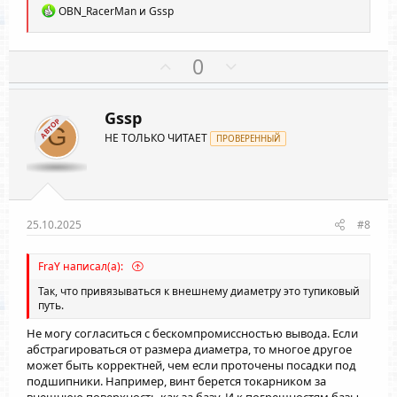
Р
OBN_RacerMan
и
Gssp
е
а
к
П
Н
0
ц
о
е
и
и
з
г
:
Gssp
и
а
АВТОР
G
НЕ ТОЛЬКО ЧИТАЕТ
т
ПРОВЕРЕННЫЙ
т
и
и
в
в
н
н
ы
ы
25.10.2025
#8
й
й
г
г
FraY написал(а):
о
о
Так, что привязываться к внешнему диаметру это тупиковый
л
л
путь.
о
о
Не могу согласиться с бескомпромиссностью вывода. Если
с
с
абстрагироваться от размера диаметра, то многое другое
может быть корректней, чем если проточены посадки под
подшипники. Например, винт берется токарником за
внешнюю поверхность как за базу. И к погрешностям базы