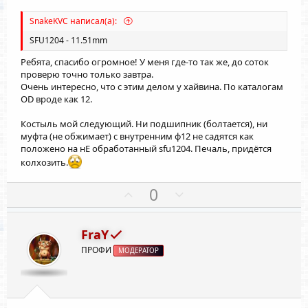
с
с
SnakeKVC написал(а):
SFU1204 - 11.51mm
Ребята, спасибо огромное! У меня где-то так же, до соток
проверю точно только завтра.
Очень интересно, что с этим делом у хайвина. По каталогам
OD вроде как 12.
Костыль мой следующий. Ни подшипник (болтается), ни
муфта (не обжимает) с внутренним ф12 не садятся как
положено на нЕ обработанный sfu1204. Печаль, придётся
колхозить.
П
Н
0
о
е
з
г
FraY
и
а
ПРОФИ
МОДЕРАТОР
т
т
и
и
в
в
н
н