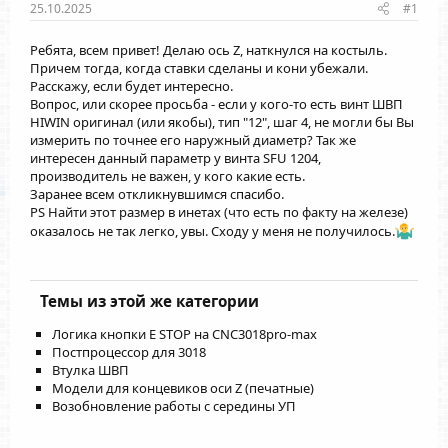
25.10.2025
#1
Ребята, всем привет! Делаю ось Z, наткнулся на костыль.
Причем тогда, когда ставки сделаны и кони убежали.
Расскажу, если будет интересно.
Вопрос, или скорее просьба - если у кого-то есть винт ШВП
HIWIN оригинал (или якобы), тип "12", шаг 4, не могли бы Вы
измерить по точнее его наружный диаметр? Так же
интересен данный параметр у винта SFU 1204,
производитель не важен, у кого какие есть.
Заранее всем откликнувшимся спасибо.
PS Найти этот размер в инетах (что есть по факту на железе)
оказалось не так легко, увы. Сходу у меня не получилось.
Темы из этой же категории
Логика кнопки E STOP на CNC3018pro-max
Постпроцессор для 3018
Втулка ШВП
Модели для концевиков оси Z (печатные)
Возобновление работы с середины УП