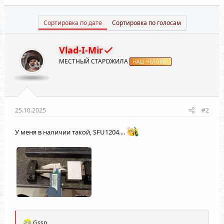
Сортировка по дате
Сортировка по голосам
Vlad-I-Mir
МЕСТНЫЙ СТАРОЖИЛА
НАШ ЧЕЛОВЕК
25.10.2025
#2
У меня в наличии такой, SFU1204....
Р
Gssp