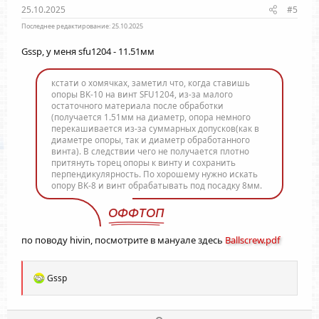
ы
ы
25.10.2025
#5
й
й
Последнее редактирование:
25.10.2025
г
г
Gssp
, у меня sfu1204 - 11.51мм
о
о
л
л
кстати о хомячках, заметил что, когда ставишь
о
о
опоры BK-10 на винт SFU1204, из-за малого
остаточного материала после обработки
с
с
(получается 1.51мм на диаметр, опора немного
перекашивается из-за суммарных допусков(как в
диаметре опоры, так и диаметр обработанного
винта). В следствии чего не получается плотно
притянуть торец опоры к винту и сохранить
перпендикулярность. По хорошему нужно искать
опору BK-8 и винт обрабатывать под посадку 8мм.
ОФФТОП
по поводу hivin, посмотрите в мануале здесь
Ballscrew.pdf
Р
Gssp
е
а
к