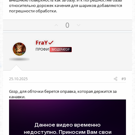
относительно дорожек качения для шариков добавляются
погрешности обработки.
П
Н
0
о
е
з
г
FraY
и
а
ПРОФИ
МОДЕРАТОР
т
т
и
и
в
в
н
н
ы
ы
25.10.2025
#9
й
й
Gssp
, для обточки берется оправка, которая держится за
г
г
канавки.
о
о
л
л
о
о
с
с