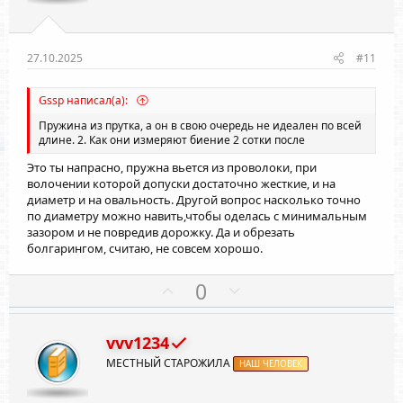
в
в
н
н
ы
ы
27.10.2025
#11
й
й
г
г
Gssp написал(а):
о
о
Пружина из прутка, а он в свою очередь не идеален по всей
л
л
длине. 2. Как они измеряют биение 2 сотки после
о
о
Это ты напрасно, пружна вьется из проволоки, при
с
с
волочении которой допуски достаточно жесткие, и на
диаметр и на овальность. Другой вопрос насколько точно
по диаметру можно навить,чтобы оделась с минимальным
зазором и не повредив дорожку. Да и обрезать
болгарингом, считаю, не совсем хорошо.
П
Н
0
о
е
з
г
vvv1234
и
а
МЕСТНЫЙ СТАРОЖИЛА
т
НАШ ЧЕЛОВЕК
т
и
и