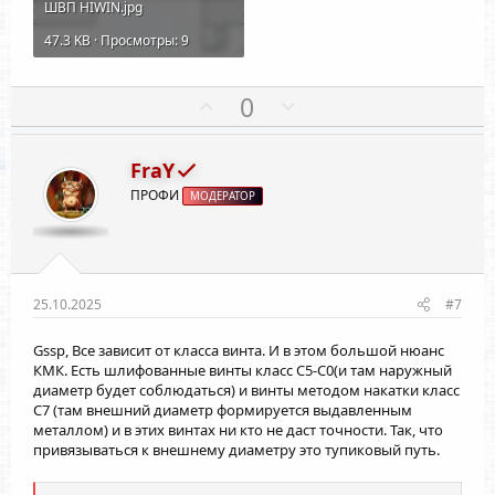
ШВП HIWIN.jpg
47.3 KB · Просмотры: 9
П
Н
0
о
е
з
г
FraY
и
а
ПРОФИ
МОДЕРАТОР
т
т
и
и
в
в
н
н
ы
ы
25.10.2025
#7
й
й
Gssp
, Все зависит от класса винта. И в этом большой нюанс
г
г
КМК. Есть шлифованные винты класс С5-С0(и там наружный
о
о
диаметр будет соблюдаться) и винты методом накатки класс
л
л
С7 (там внешний диаметр формируется выдавленным
о
о
металлом) и в этих винтах ни кто не даст точности. Так, что
привязываться к внешнему диаметру это тупиковый путь.
с
с