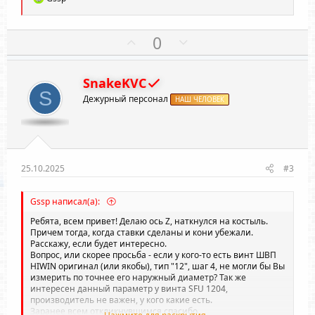
е
а
к
П
Н
0
ц
о
е
и
и
з
г
:
SnakeKVC
и
а
S
Дежурный персонал
т
НАШ ЧЕЛОВЕК
т
и
и
в
в
н
н
ы
ы
25.10.2025
#3
й
й
г
г
Gssp написал(а):
о
о
Ребята, всем привет! Делаю ось Z, наткнулся на костыль.
л
л
Причем тогда, когда ставки сделаны и кони убежали.
Расскажу, если будет интересно.
о
о
Вопрос, или скорее просьба - если у кого-то есть винт ШВП
с
с
HIWIN оригинал (или якобы), тип "12", шаг 4, не могли бы Вы
измерить по точнее его наружный диаметр? Так же
интересен данный параметр у винта SFU 1204,
производитель не важен, у кого какие есть.
Заранее всем откликнувшимся спасибо.