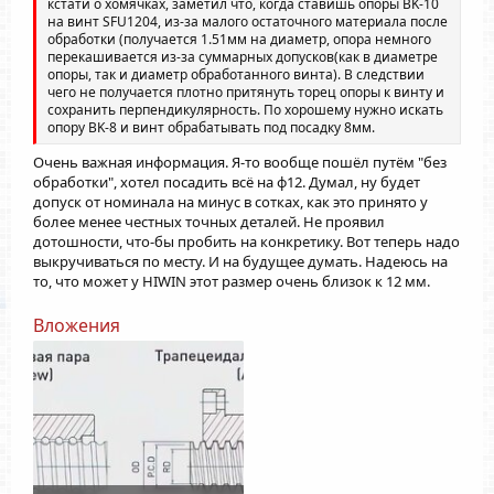
кстати о хомячках, заметил что, когда ставишь опоры BK-10
на винт SFU1204, из-за малого остаточного материала после
обработки (получается 1.51мм на диаметр, опора немного
перекашивается из-за суммарных допусков(как в диаметре
опоры, так и диаметр обработанного винта). В следствии
чего не получается плотно притянуть торец опоры к винту и
сохранить перпендикулярность. По хорошему нужно искать
опору BK-8 и винт обрабатывать под посадку 8мм.
Очень важная информация. Я-то вообще пошёл путём "без
обработки", хотел посадить всё на ф12. Думал, ну будет
допуск от номинала на минус в сотках, как это принято у
более менее честных точных деталей. Не проявил
дотошности, что-бы пробить на конкретику. Вот теперь надо
выкручиваться по месту. И на будущее думать. Надеюсь на
то, что может у HIWIN этот размер очень близок к 12 мм.
Вложения