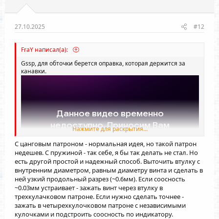
в
в
н
н
ы
ы
27.10.2025
#12
й
й
г
г
FraY написал(а):
о
о
Gssp
, для обточки берется оправка, которая держится за
л
л
канавки.
о
о
с
с
Нажмите для раскрытия...
С цанговым патроном - нормальная идея, но такой патрон
недешев. С пружиной - так себе, я бы так делать не стал. Но
есть другой простой и надежный способ. Выточить втулку с
внутренним диаметром, равным диаметру винта и сделать в
ней узкий продольный разрез (~0.6мм). Если соосность
~0.03мм устраивает - зажать винт через втулку в
трехкулачковом патроне. Если нужно сделать точнее -
зажать в четырехкулочковом патроне с независимыми
кулочками и подстроить соосность по индикатору.