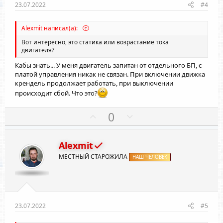
ы
ы
23.07.2022
#4
й
й
г
г
Alexmit написал(а):
о
о
Вот интересно, это статика или возрастание тока
л
л
двигателя?
о
о
Кабы знать... У меня двигатель запитан от отдельного БП, с
с
с
платой управления никак не связан. При включении движка
крендель продолжает работать, при выключении
происходит сбой. Что это?
П
Н
0
о
е
з
г
Alexmit
и
а
МЕСТНЫЙ СТАРОЖИЛА
т
НАШ ЧЕЛОВЕК
т
и
и
в
в
н
н
ы
ы
23.07.2022
#5
й
й