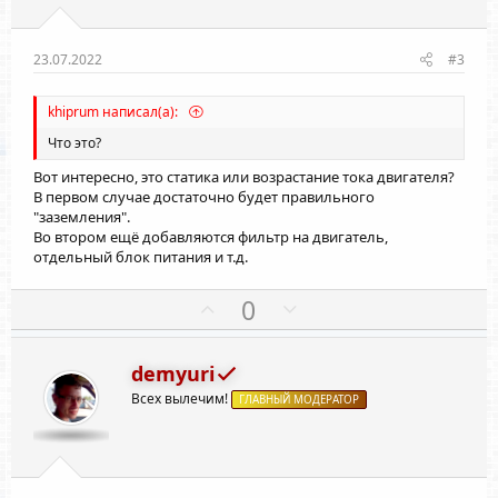
в
в
н
н
ы
ы
23.07.2022
#3
й
й
г
г
khiprum написал(а):
о
о
Что это?
л
л
Вот интересно, это статика или возрастание тока двигателя?
о
о
В первом случае достаточно будет правильного
с
с
"заземления".
Во втором ещё добавляются фильтр на двигатель,
отдельный блок питания и т.д.
П
Н
0
о
е
з
г
demyuri
и
а
Всех вылечим!
т
ГЛАВНЫЙ МОДЕРАТОР
т
и
и
в
в
н
н