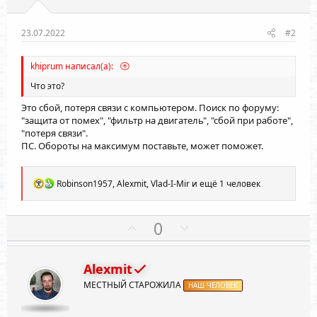
23.07.2022
#2
khiprum написал(а):
Что это?
Это сбой, потеря связи с компьютером. Поиск по форуму:
"защита от помех", "фильтр на двигатель", "сбой при работе",
"потеря связи".
ПС. Обороты на максимум поставьте, может поможет.
Р
Robinson1957
,
Alexmit
,
Vlad-I-Mir
и ещё 1 человек
е
а
к
П
Н
0
ц
о
е
и
и
з
г
:
Alexmit
и
а
МЕСТНЫЙ СТАРОЖИЛА
т
НАШ ЧЕЛОВЕК
т
и
и