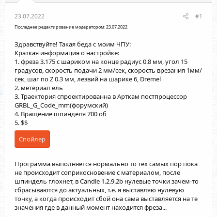
23.07.2022
#1
Последнее редактирование модератором:
23.07.2022
Здравствуйте! Такая беда с моим ЧПУ:
Краткая информация о настройке:
1. фреза 3.175 с шариком на конце радиус 0.8 мм, угол 15
градусов, скорость подачи 2 мм/сек, скорость врезания 1мм/
сек, шаг по Z 0.3 мм, лезвий на шарике 6, Dremel
2. метериал ель
3. Траектория спроектированна в Арткам постпроцессор
GRBL_G_Code_mm(форумский)
4. Вращение шпинделя 700 об
5. $$
Спойлер
Программа выполняется нормально то тех самых пор пока
не происходит соприкосновение с материалом, после
шпиндель глохнет, в Candle 1.2.9.2b нулевые точки зачем-то
сбрасываются до актуальных, т.е. я выставляю нулевую
точку, а когда происходит сбой она сама выставляется на те
значения где в данный момент находится фреза...