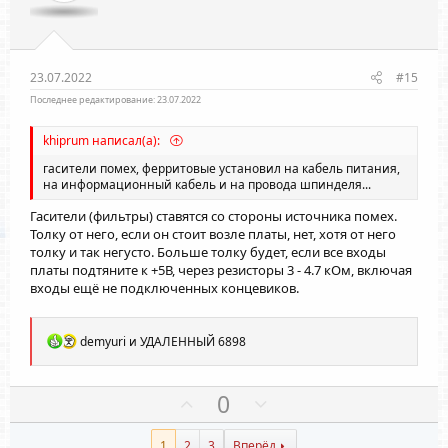
и
и
в
в
н
н
ы
ы
23.07.2022
#15
й
й
Последнее редактирование:
23.07.2022
г
г
khiprum написал(а):
о
о
л
л
гасители помех, ферритовые установил на кабель питания,
на информационный кабель и на провода шпинделя...
о
о
с
с
Гасители (фильтры) ставятся со стороны источника помех.
Толку от него, если он стоит возле платы, нет, хотя от него
толку и так негусто. Больше толку будет, если все входы
платы подтяните к +5В, через резисторы 3 - 4.7 кОм, включая
входы ещё не подключенных концевиков.
Р
demyuri
и
УДАЛЕННЫЙ 6898
е
а
к
П
Н
0
ц
о
е
и
и
1
2
3
Вперёд