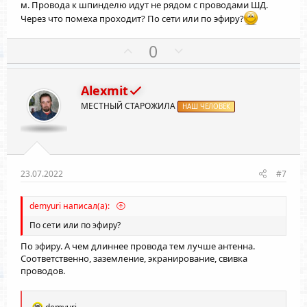
с
с
м. Провода к шпинделю идут не рядом с проводами ШД.
Через что помеха проходит? По сети или по эфиру?
П
Н
0
о
е
з
г
Alexmit
и
а
МЕСТНЫЙ СТАРОЖИЛА
т
НАШ ЧЕЛОВЕК
т
и
и
в
в
н
н
ы
ы
23.07.2022
#7
й
й
г
г
demyuri написал(а):
о
о
По сети или по эфиру?
л
л
По эфиру. А чем длиннее провода тем лучше антенна.
о
о
Соответственно, заземление, экранирование, свивка
с
с
проводов.
Р