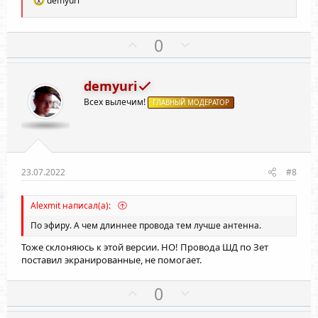
demyuri
е
а
к
П
Н
0
ц
о
е
и
и
з
г
:
demyuri
и
а
Всех вылечим!
т
ГЛАВНЫЙ МОДЕРАТОР
т
и
и
в
в
н
н
ы
ы
23.07.2022
#8
й
й
г
г
Alexmit написал(а):
о
о
По эфиру. А чем длиннее провода тем лучше антенна.
л
л
Тоже склоняюсь к этой версии. НО! Провода ШД по Зет
о
о
поставил экранированные, не помогает.
с
с
П
Н
0
о
е