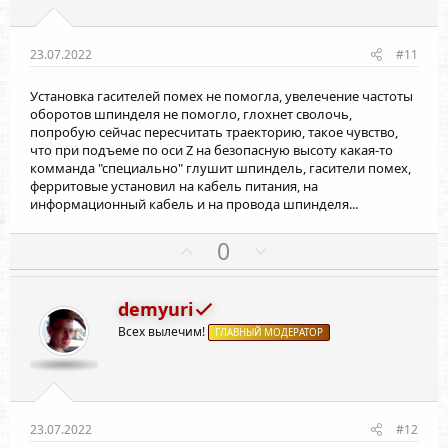
в
в
н
н
ы
ы
23.07.2022
#11
й
й
Установка гасителей помех не помогла, увелечение частоты
г
г
оборотов шпинделя не помогло, глохнет сволочь,
о
о
попробую сейчас пересчитать траекторию, такое чувство,
л
л
что при подъеме по оси Z на безопасную высоту какая-то
о
о
комманда "специально" глушит шпиндель, гасители помех,
ферритовые установил на кабель питания, на
с
с
информационный кабель и на провода шпинделя...
П
Н
0
о
е
з
г
demyuri
и
а
Всех вылечим!
т
ГЛАВНЫЙ МОДЕРАТОР
т
и
и
в
в
н
н
ы
ы
23.07.2022
#12