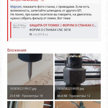
г
г
о
о
khiprum
, покажите фото станка, с проводами. Если есть
л
л
возможность, запитайте шпиндель от другого БП.
Не понял, про какие гасители вы говорите, на двигатель
о
о
нужно собрать фильтр от помех. Вот тема:
с
с
ЗАЩИТА ОТ ПОМЕХ | ФОРУМ О СТАНКАХ CNC 3018
ФОРУМ О СТАНКАХ CNC 3018
cnc3018.ru
Вложения
1658582219927.jpg
1658582219935.jpg
25.8 KB · Просмотры: 18
46.4 KB · Просмотры: 12