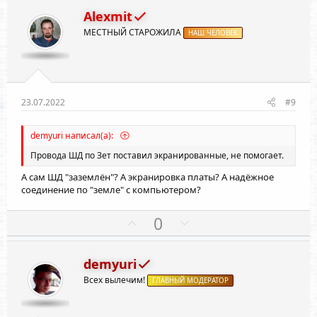
з
г
Alexmit
и
а
МЕСТНЫЙ СТАРОЖИЛА
т
НАШ ЧЕЛОВЕК
т
и
и
в
в
н
н
ы
ы
23.07.2022
#9
й
й
г
г
demyuri написал(а):
о
о
Провода ШД по Зет поставил экранированные, не помогает.
л
л
А сам ШД "заземлён"? А экранировка платы? А надёжное
о
о
соединение по "земле" с компьютером?
с
с
П
Н
0
о
е
з
г
demyuri
и
а
Всех вылечим!
т
ГЛАВНЫЙ МОДЕРАТОР
т
и
и