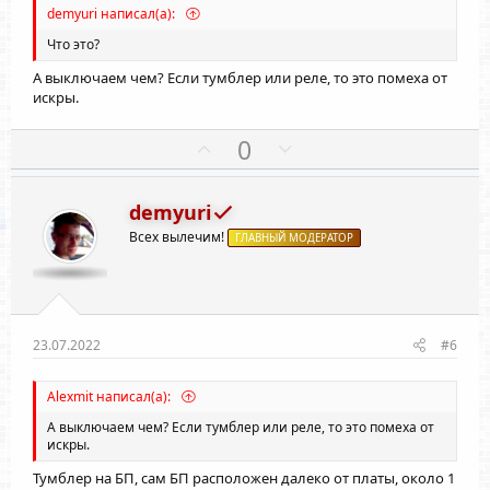
г
г
demyuri написал(а):
о
о
Что это?
л
л
А выключаем чем? Если тумблер или реле, то это помеха от
о
о
искры.
с
с
П
Н
0
о
е
з
г
demyuri
и
а
Всех вылечим!
т
ГЛАВНЫЙ МОДЕРАТОР
т
и
и
в
в
н
н
ы
ы
23.07.2022
#6
й
й
г
г
Alexmit написал(а):
о
о
А выключаем чем? Если тумблер или реле, то это помеха от
л
л
искры.
о
о
Тумблер на БП, сам БП расположен далеко от платы, около 1