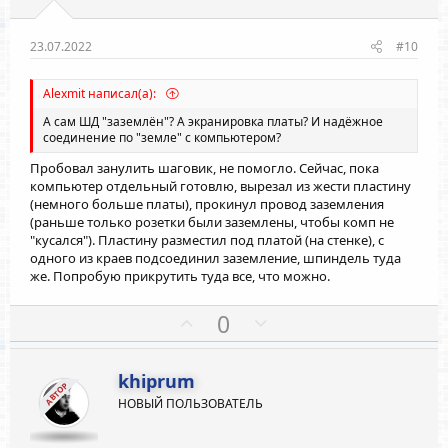
в
в
н
н
ы
ы
23.07.2022
#10
й
й
г
г
Alexmit написал(а):
о
о
А сам ШД "заземлён"? А экранировка платы? И надёжное
л
л
соединение по "земле" с компьютером?
о
о
Пробовал занулить шаговик, не помогло. Сейчас, пока
с
с
компьютер отдельный готовлю, вырезал из жести пластину
(немного больше платы), прокинул провод заземления
(раньше только розетки были заземлены, чтобы комп не
"кусался"). Пластину разместил под платой (на стенке), с
одного из краев подсоединил заземление, шпиндель туда
же. Попробую прикрутить туда все, что можно.
П
Н
0
о
е
з
г
khiprum
и
а
АВТОР
НОВЫЙ ПОЛЬЗОВАТЕЛЬ
т
т
и
и