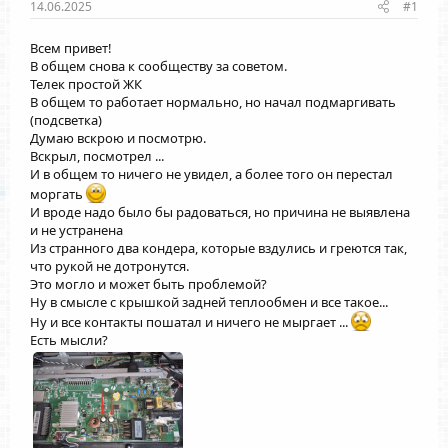
14.06.2025
#1
Всем привет!
В общем снова к сообществу за советом.
Телек простой ЖК
В общем то работает нормально, но начал подмаргивать
(подсветка)
Думаю вскрою и посмотрю.
Вскрыл, посмотрел ...
И в общем то ничего не увидел, а более того он перестал
моргать
И вроде надо было бы радоваться, но причина не выявлена
и не устранена
Из странного два кондера, которые вздулись и греются так,
что рукой не дотронутся.
Это могло и может быть проблемой?
Ну в смысле с крышкой задней теплообмен и все такое...
Ну и все контакты пошатал и ничего не мыргает ...
Есть мысли?