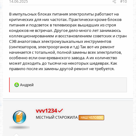
14.06.2025
#10
В импульсных блоках питания электролиты работают на
критических для них частотах. Практически кроме блоков
питания и подсветок в телевизорах вышедших из строя
кондюков не встречал. Другое дело-много лет занимаюсь
коллекционированием и восстановлением советских и стран
СЭВ аналоговых электромузыкальных инструментов
(синтезаторов, электроорганов и т.д) Так вот-их ремонт
начинается с тотальной, полной замены всех электрлитов,
особенно если они ереванского завода. А их количество
может доходить до тысячи на некоторых шедеврах. Как
правило после их замены другой ремонт не требуется.
Р
Андрей
е
а
к
ц
и
vvv1234
и
МЕСТНЫЙ СТАРОЖИЛА
:
НАШ ЧЕЛОВЕК