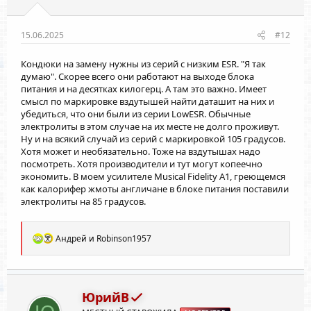
15.06.2025
#12
Кондюки на замену нужны из серий с низким ESR. "Я так
думаю". Скорее всего они работают на выходе блока
питания и на десятках килогерц. А там это важно. Имеет
смысл по маркировке вздутышей найти даташит на них и
убедиться, что они были из серии LowESR. Обычные
электролиты в этом случае на их месте не долго проживут.
Ну и на всякий случай из серий с маркировкой 105 градусов.
Хотя может и необязательно. Тоже на вздутышах надо
посмотреть. Хотя производители и тут могут копеечно
экономить. В моем усилителе Musical Fidelity A1, греющемся
как калорифер жмоты англичане в блоке питания поставили
электролиты на 85 градусов.
Р
Андрей
и
Robinson1957
е
а
к
ц
и
ЮрийВ
и