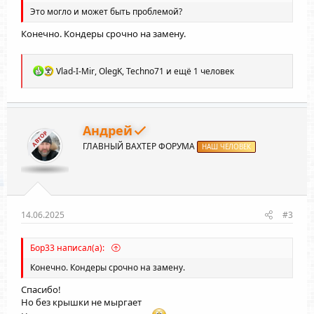
Это могло и может быть проблемой?
Конечно. Кондеры срочно на замену.
Р
Vlad-I-Mir
,
OlegK
,
Techno71
и ещё 1 человек
е
а
к
ц
и
Андрей
АВТОР
и
ГЛАВНЫЙ ВАХТЕР ФОРУМА
:
НАШ ЧЕЛОВЕК
14.06.2025
#3
Бор33 написал(а):
Конечно. Кондеры срочно на замену.
Спасибо!
Но без крышки не мыргает