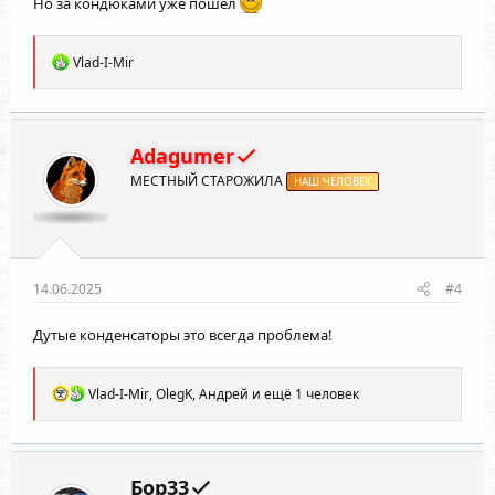
Но за кондюками уже пошел
Р
Vlad-I-Mir
е
а
к
ц
и
Adagumer
и
МЕСТНЫЙ СТАРОЖИЛА
:
НАШ ЧЕЛОВЕК
14.06.2025
#4
Дутые конденсаторы это всегда проблема!
Р
Vlad-I-Mir
,
OlegK
,
Андрей
и ещё 1 человек
е
а
к
ц
и
Бор33