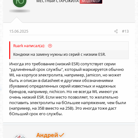
Ю
МЕСТНЫЙ СТАРОЖИЛА
:
МОДЕРАТОР
15.06.2025
#13
Ruark написал(а):
Кондюки на замену нужны из серий с низким ESR.
Иногда это требование (низкий ESR) сопутствует серии
"удлинённый срок службы", который маркируется обычно
WL на корпусе электролита, например, Jamicon, но может
быть и описан в datasheet-е другими обозначениями
(буквами) определенных серий известных и надежных
брендов, например, nichicon. Но не всегда WL имеют уж
очень низкий ESR. Если место позволяет, то желательно
поставить электролиты на бОльшее напряжение, чем были
(например, на 35В вместо на 25В). Это иногда тоже даст
бОльший срок его службы.
Андрей