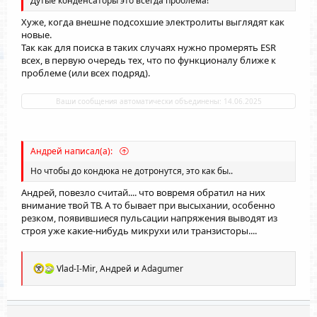
Дутые конденсаторы это всегда проблема!
Хуже, когда внешне подсохшие электролиты выглядят как
новые.
Так как для поиска в таких случаях нужно промерять ESR
всех, в первую очередь тех, что по функционалу ближе к
проблеме (или всех подряд).
Ваши сообщения автоматически объединены:
14.06.2025
Андрей написал(а):
Но чтобы до кондюка не дотронутся, это как бы..
Андрей, повезло считай.... что вовремя обратил на них
внимание твой ТВ. А то бывает при высыхании, особенно
резком, появившиеся пульсации напряжения выводят из
строя уже какие-нибудь микрухи или транзисторы....
Р
Vlad-I-Mir
,
Андрей
и
Adagumer
е
а
к
ц