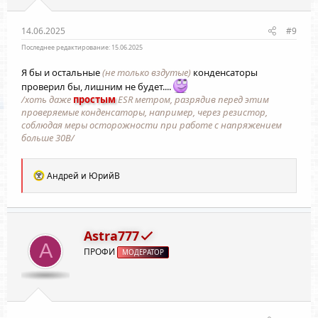
14.06.2025
#9
Последнее редактирование:
15.06.2025
Я бы и остальные
(не только вздутые)
конденсаторы
проверил бы, лишним не будет....
/хоть даже
простым
ESR метром, разрядив перед этим
проверяемые конденсаторы, например, через резистор,
соблюдая меры осторожности при работе с напряжением
больше 30В/
Р
Андрей
и
ЮрийВ
е
а
к
ц
и
Astra777
и
A
ПРОФИ
:
МОДЕРАТОР