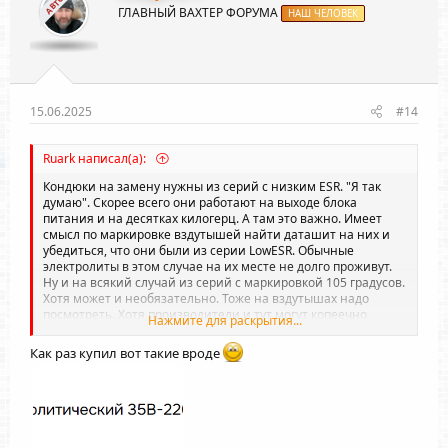
АВТОР
ГЛАВНЫЙ ВАХТЕР ФОРУМА
НАШ ЧЕЛОВЕК
15.06.2025
#14
Ruark написал(а):
Кондюки на замену нужны из серий с низким ESR. "Я так
думаю". Скорее всего они работают на выходе блока
питания и на десятках килогерц. А там это важно. Имеет
смысл по маркировке вздутышей найти даташит на них и
убедиться, что они были из серии LowESR. Обычные
электролиты в этом случае на их месте не долго проживут.
Ну и на всякий случай из серий с маркировкой 105 градусов.
Хотя может и необязательно. Тоже на вздутышах надо
посмотреть. Хотя производители и тут могут копеечно
Нажмите для раскрытия...
экономить. В моем усилителе Musical Fidelity A1, греющемся
как калорифер жмоты англичане в блоке питания поставили
Как раз купил вот такие вроде
электролиты на 85 градусов.