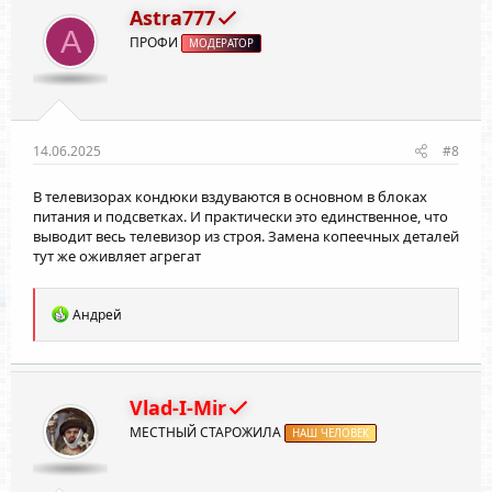
и
Astra777
и
A
ПРОФИ
:
МОДЕРАТОР
14.06.2025
#8
В телевизорах кондюки вздуваются в основном в блоках
питания и подсветках. И практически это единственное, что
выводит весь телевизор из строя. Замена копеечных деталей
тут же оживляет агрегат
Р
Андрей
е
а
к
ц
и
Vlad-I-Mir
и
МЕСТНЫЙ СТАРОЖИЛА
:
НАШ ЧЕЛОВЕК