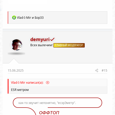
Р
Vlad-I-Mir
и
Бор33
е
а
к
ц
и
demyuri
и
Всех вылечим!
:
ГЛАВНЫЙ МОДЕРАТОР
15.06.2025
#15
Vlad-I-Mir написал(а):
ESR метром
как-то звучит непонятно, "есэрЭметр".
ОФФТОП