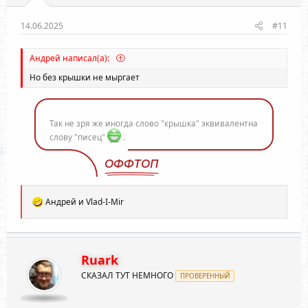
14.06.2025
#11
Андрей написал(а):
Но без крышки не мыргает
Так не зря же иногда слово "крышка" эквивалентна
слову "писец"
.
ОФФТОП
Р
Андрей
и
Vlad-I-Mir
е
а
к
ц
и
Ruark
и
СКАЗАЛ ТУТ НЕМНОГО
:
ПРОВЕРЕННЫЙ