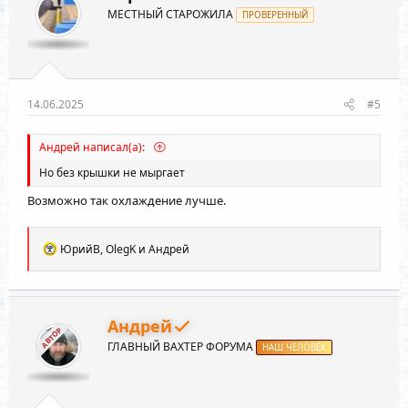
и
МЕСТНЫЙ СТАРОЖИЛА
:
ПРОВЕРЕННЫЙ
14.06.2025
#5
Андрей написал(а):
Но без крышки не мыргает
Возможно так охлаждение лучше.
Р
ЮрийВ
,
OlegK
и
Андрей
е
а
к
ц
и
Андрей
АВТОР
и
ГЛАВНЫЙ ВАХТЕР ФОРУМА
:
НАШ ЧЕЛОВЕК