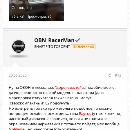
Станок.jpeg
76.9 KB · Просмотры: 36
OBN_RacerMan
ЗНАЕТ ЧТО ГОВОРИТ
ПРОВЕРЕННЫЙ
20.06.2025
#13
Ну на ОЗОН-е несколько
"дороговасто"
за подобие моего..
да ещё непонятно с какой моделью сканатора (да и
маркировка излучателя также неясна.. могут
"сверхкомпактный" E2 подсунуть)
Но если речь только про жетоны и подобное, то можно
попроще/послабее посмотреть.. типа
Raycus
(у них, конечно,
частотный диапазон ограничен, но если не гнаться за
окрашиванием нержавейки и титана то пойдёт) или вообще
NoName
... но недорогие (относительно)