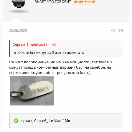
ЗНАЕТ ЧТО ГОВОРИТ
ПРОВЕРЕННЫЙ
20.06.2025
#4
Сергей_1 написал(а):
чтоб хотя бы минут за 5 жетон выжигать
На 50Вт волоконнике (но на 60% мощности) вот такое 8
минут (правда конкретный вариант был на серебре, на
нерже или латуни побыстрее должно быть)
Р
ospkant
,
Сергей_1
и
Vlad-I-Mir
е
а