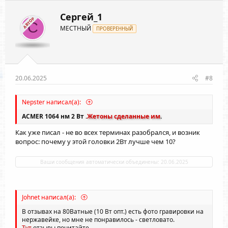
ц
и
Сергей_1
АВТОР
и
С
МЕСТНЫЙ
:
ПРОВЕРЕННЫЙ
20.06.2025
#8
Nepster написал(а):
ACMER 1064 нм 2 Вт .
Жетоны сделанные им
.
Как уже писал - не во всех терминах разобрался, и возник
вопрос: почему у этой головки 2Вт лучше чем 10?
Ваши сообщения автоматически объединены:
20.06.2025
Johnet написал(а):
В отзывах на 80Ватные (10 Вт опт.) есть фото гравировки на
нержавейке, но мне не понравилось - светловато.
Тут
отзывы почитайте.