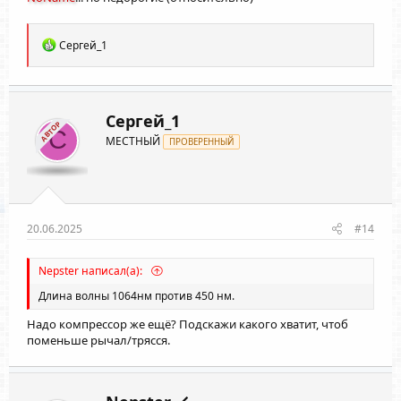
Р
Сергей_1
е
а
к
ц
и
Сергей_1
АВТОР
и
С
МЕСТНЫЙ
:
ПРОВЕРЕННЫЙ
20.06.2025
#14
Nepster написал(а):
Длина волны 1064нм против 450 нм.
Надо компрессор же ещё? Подскажи какого хватит, чтоб
поменьше рычал/трясся.