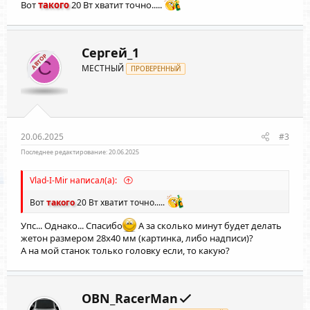
Вот
такого
20 Вт хватит точно.....
Сергей_1
АВТОР
С
МЕСТНЫЙ
ПРОВЕРЕННЫЙ
20.06.2025
#3
Последнее редактирование:
20.06.2025
Vlad-I-Mir написал(а):
Вот
такого
20 Вт хватит точно.....
Упс... Однако... Спасибо
А за сколько минут будет делать
жетон размером 28х40 мм (картинка, либо надписи)?
А на мой станок только головку если, то какую?
OBN_RacerMan