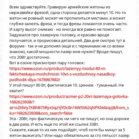
Всем здравствуйте. Гравирую армейские жетоны из
нержавейки фрезой, одна сторона делается минут 10. Но то
жетон не ровный: может не пропилиться местами, а может
глубже залезть фреза, и тогда фрезы ломаются очень часто.
И карту высот снимаю - но иногда всё равно не помогает.
Задумался про лазерную головку, и красиво вроде
получается, и прорисовка детальней. Два дня смотрю тут в
форуме - так и не допонял (ещё и с терминами не со всеми
знаком), какой мощности лазер мне нужен? Вроде пишут,
что 20Вт достаточно.
Вот в озоне присмотрел пару головок:
https://www.ozon.ru/product/lazernyy-modul-80-vt-
fakticheskaya-moshchnost-10vt-s-vozdushnoy-nasadkoy-
podhodit-dlya-1678967682/
У этой пишут 80 Вт, фактическая 10. Ценник - гуманный. Не
хватит?
https://www.ozon.ru/product/acmer-p2-20vt-lazernaya-golovka-
1682623938/?
at=oZt6Vy7XBhB75RyxSqzYjYDc8n16W5S62qNPKI44zqzJ&from_s
ku=1682623938&oos_search=false
Эта - 20Вт, про фактическую ни чего не пишут, но она дороже
в два раза. И есть ещё по этой же ссылке 33Вт.
Скажите, какая то из них подойдёт, чтоб хотя бы минут за 5
жетон выжигать? Или надо обязательно за сто пятьсот лазер