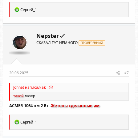
Р
Сергей_1
е
а
к
ц
и
Nepster
и
СКАЗАЛ ТУТ НЕМНОГО
:
ПРОВЕРЕННЫЙ
20.06.2025
#7
Johnet написал(а):
такой
лазер
ACMER 1064 нм 2 Вт .
Жетоны сделанные им
.
Р
Сергей_1
е
а
к