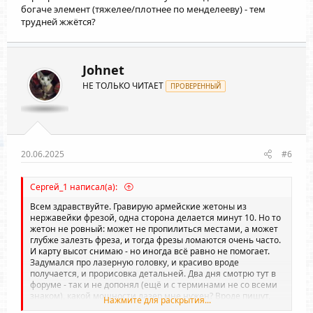
богаче элемент (тяжелее/плотнее по менделееву) - тем
трудней жжётся?
Johnet
НЕ ТОЛЬКО ЧИТАЕТ
ПРОВЕРЕННЫЙ
20.06.2025
#6
Сергей_1 написал(а):
Всем здравствуйте. Гравирую армейские жетоны из
нержавейки фрезой, одна сторона делается минут 10. Но то
жетон не ровный: может не пропилиться местами, а может
глубже залезть фреза, и тогда фрезы ломаются очень часто.
И карту высот снимаю - но иногда всё равно не помогает.
Задумался про лазерную головку, и красиво вроде
получается, и прорисовка детальней. Два дня смотрю тут в
форуме - так и не допонял (ещё и с терминами не со всеми
знаком), какой мощности лазер мне нужен? Вроде пишут,
Нажмите для раскрытия...
что 20Вт достаточно.