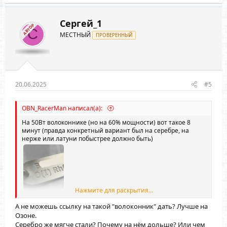
к
ц
и
Сергей_1
АВТОР
и
С
МЕСТНЫЙ
:
ПРОВЕРЕННЫЙ
20.06.2025
#5
OBN_RacerMan написал(а):
На 50Вт волоконнике (но на 60% мощности) вот такое 8
минут (правда конкретный вариант был на серебре, на
нерже или латуни побыстрее должно быть)
Нажмите для раскрытия...
А не можешь ссылку на такой "волоконник" дать? Лучше на
Озоне.
Серебро же мягче стали? Почему на нём дольше? Или чем