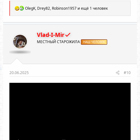
Р
OlegK
,
Drey82
,
Robinson1957
и ещё 1 человек
е
а
к
ц
и
Vlad-I-Mir
и
МЕСТНЫЙ СТАРОЖИЛА
:
НАШ ЧЕЛОВЕК
20.06.2025
#10