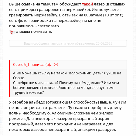
Вот в озоне присмотрел пару головок:
Выше ссылка на тему, там обсуждают
такой
лазер (в отзывах
https://www.ozon.ru/product/lazernyy-modul-80-vt-fakticheskaya-
есть примеры гравировке на нержавейке). Им получается
moshchnost-10vt-s-vozdushnoy-nasadkoy-podhodit-dlya-
гравировать нержавейку. В отзывах на 80Ватные (10 Вт опт.)
1678967682/
есть фото гравировки на нержавейке, но мне не
У этой пишут 80 Вт, фактическая 10. Ценник - гуманный. Не
понравилось - светловато.
хватит?
Тут
отзывы почитайте.
https://www.ozon.ru/product/acmer-p2-20vt-lazernaya-golovka-
1682623938/?
at=oZt6Vy7XBhB75RyxSqzYjYDc8n16W5S62qNPKI44zqzJ&from_s
Ваши сообщения автоматически объединены:
20.06.2025
ku=1682623938&oos_search=false
Эта - 20Вт, про фактическую ни чего не пишут, но она
дороже в два раза. И есть ещё по этой же ссылке 33Вт.
Скажите, какая то из них подойдёт, чтоб хотя бы минут за 5
Сергей_1 написал(а):
жетон выжигать? Или надо обязательно за сто пятьсот
лазер покупать?
А не можешь ссылку на такой "волоконник" дать? Лучше на
Озоне.
Серебро же мягче стали? Почему на нём дольше? Или чем
богаче элемент (тяжелее/плотнее по менделееву) - тем
трудней жжётся?
У серебра альбедо (отражающая способность) выше. Луч им
не поглощается, а отражается. Тут важно подобрать длину
волны необходимую. Алюминий сложнее чем железо
режется. Для некоторых лазеров прозрачный акрил -
прозрачный, лазер его проходит и не нагревает. А для
некоторых лазеров непрозрачный, он акрил гравирует.