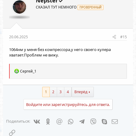
Nepster
СКАЗАЛ ТУТ НЕМНОГО
ПРОВЕРЕННЫЙ
20.06.2025
#15
1064нм у меня без компрессора,у него своего кулера
хватает.Проблем не вижу.
Р
Сергей_1
е
а
к
ц
1
2
3
4
Вперёд
и
и
Войдите или зарегистрируйтесь для ответа.
:
Vkontakte
Odnoklassniki
Mail.ru
WhatsApp
Telegram
Viber
Skype
Электрон
Поделиться:
Ссылка