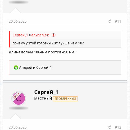
20.06.2025
#11
Сергей_1 написал(а):
почему у этой головки 2Вт лучше чем 10?
Длина волны 1064нм против 450 нм.
Р
Андрей
и
Сергей_1
е
а
к
ц
и
Сергей_1
АВТОР
и
С
МЕСТНЫЙ
:
ПРОВЕРЕННЫЙ
20.06.2025
#12