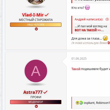
Кто кто?
Vlad-I-Mir
Андрей написал(а):
МЕСТНЫЙ СТАРОЖИЛА
НАШ ЧЕЛОВЕК
....И пал мой взгляд на
ВОТ НА ТАКОЙ >>
....
Для дома за глаза....
/я пока использую дома
D
01.06.2025
A
Такой
подешевле будет и
Astra777
ПРОФИ
Р
МОДЕРАТОР
ospkant
,
Robinson
е