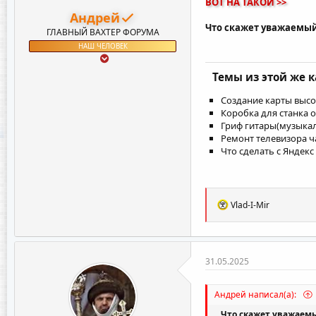
ВОТ НА ТАКОЙ >>
Андрей
Что скажет уважаемый
ГЛАВНЫЙ ВАХТЕР ФОРУМА
НАШ ЧЕЛОВЕК
Темы из этой же 
Создание карты высо
Коробка для станка о
Гриф гитары(музыкал
Ремонт телевизора ч
Что сделать с Яндекс
Р
Vlad-I-Mir
е
а
к
ц
и
31.05.2025
и
:
Андрей написал(а):
...
Что скажет уважаем