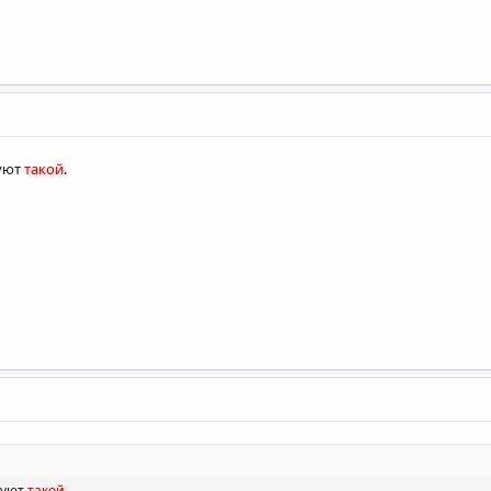
зуют
такой
.
зуют
такой
.