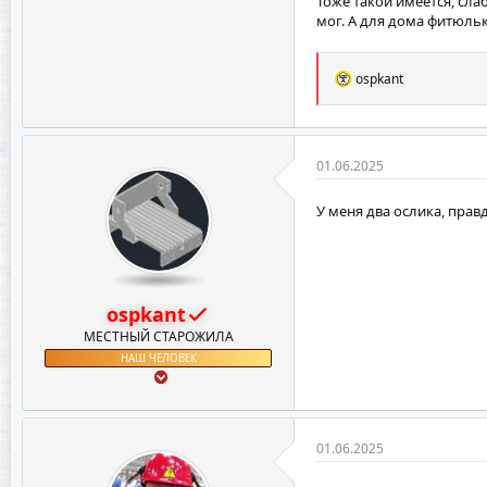
Тоже такой имеется, сла
мог. А для дома фитюльк
Р
ospkant
е
а
к
ц
и
01.06.2025
и
:
У меня два ослика, прав
ospkant
МЕСТНЫЙ СТАРОЖИЛА
НАШ ЧЕЛОВЕК
01.06.2025