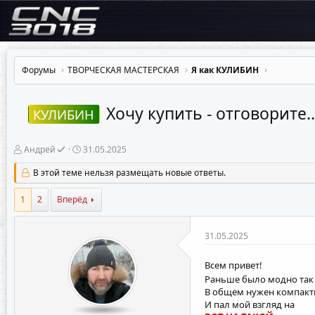
Форумы
ТВОРЧЕСКАЯ МАСТЕРСКАЯ
Я как КУЛИБИН
Хочу купить - отговорите..
КУЛИБИН
А
Д
Андрей
31.05.2025
в
а
т
т
В этой теме нельзя размещать новые ответы.
о
а
р
н
1
2
Вперёд
т
а
е
ч
м
а
31.05.2025
ы
л
а
Всем привет!
Раньше было модно так н
В общем нужен компакт
И пал мой взгляд на