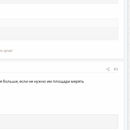
го луча/
#3
ия больше, если не нужно им площади мерять