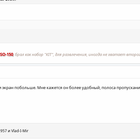
SO-150
, брал как набор "КIT", для развлечения, иногда не хватает второ
 экран побольше. Мне кажется он более удобный, полоса пропускан
1957
и
Vlad-I-Mir