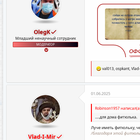
OlegK
Младший ненаучный сотрудник
МОДЕРАТОР
ОФ
Р
val013
,
ospkant
,
Vlad-
е
а
к
ц
и
01.06.2025
и
:
Robinson1957 написал(а
.....для дома фитюлька.
Луче иметь фитюльку, че
/благодаря этой фитюль
Vlad-I-Mir