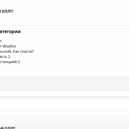
 ОЛЛ!?
категории
т
т Wisefox
ьной). Как спасти?
асть 2
 станцией-2
ый ОЛЛ!?