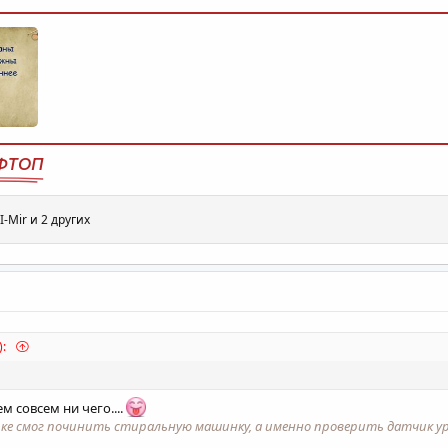
ФТОП
I-Mir
и 2 других
):
м совсем ни чего....
ке смог починить стиральную машинку, а именно проверить датчик ур