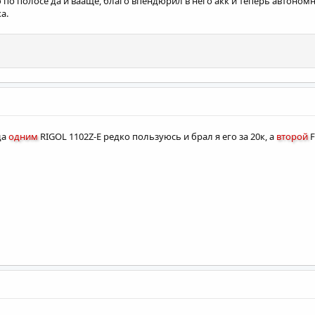
б по полосе да и вааще, благо впендюрил в него акк и теперь автономн
а.
да
одним
RIGOL 1102Z-E редко пользуюсь и брал я его за 20к, а
второй
F