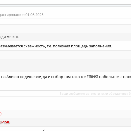
дактирование:
01.06.2025
ади мерять
зумевается скважность, т.е. полезная площадь заполнения.
1, на Али он подешевле, да и выбор там того же FIRNSI побольше, с 
Ваши сообщения автоматически объединены:
0
O-150
,