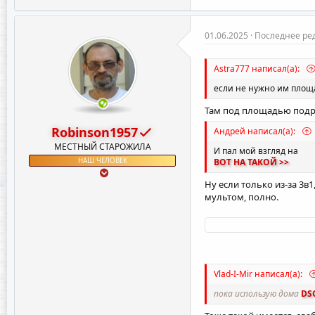
а
к
ц
и
01.06.2025
Последнее ре
и
:
Astra777 написал(а):
если не нужно им площ
Там под площадью подра
Robinson1957
Андрей написал(а):
МЕСТНЫЙ СТАРОЖИЛА
И пал мой взгляд на
НАШ ЧЕЛОВЕК
ВОТ НА ТАКОЙ >>
Ну если только из-за 3в
мультом, полно.
Vlad-I-Mir написал(а):
пока использую дома
DS