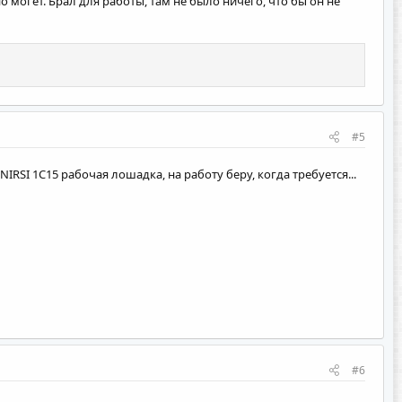
о могет. Брал для работы, там не было ничего, что бы он не
#5
NIRSI 1C15 рабочая лошадка, на работу беру, когда требуется...
#6