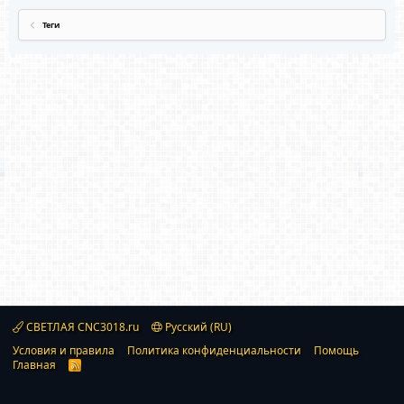
Теги
СВЕТЛАЯ CNC3018.ru
Русский (RU)
Условия и правила
Политика конфиденциальности
Помощь
Главная
R
S
S