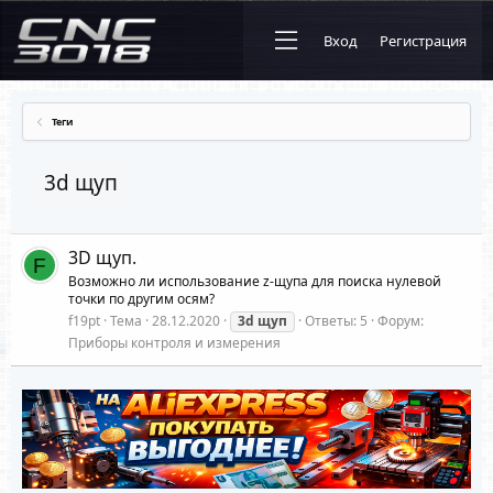
Вход
Регистрация
Теги
3d щуп
3D щуп.
F
Возможно ли использование z-щупа для поиска нулевой
точки по другим осям?
f19pt
Тема
28.12.2020
3d
щуп
Ответы: 5
Форум:
Приборы контроля и измерения