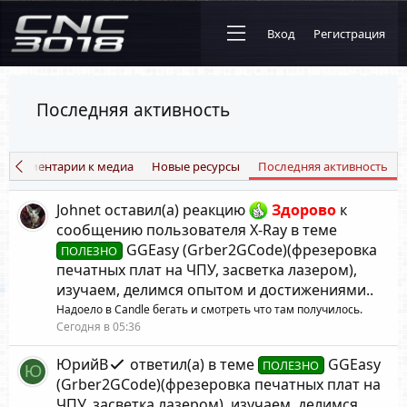
Вход
Регистрация
Последняя активность
 комментарии к медиа
Новые ресурсы
Последняя активность
Johnet
оставил(а) реакцию
Здорово
к
сообщению пользователя X-Ray
в теме
GGEasy (Grber2GCode)(фрезеровка
ПОЛЕЗНО
печатных плат на ЧПУ, засветка лазером),
изучаем, делимся опытом и достижениями.
.
Надоело в Candle бегать и смотреть что там получилось.
Сегодня в 05:36
ЮрийВ
ответил(а) в теме
GGEasy
ПОЛЕЗНО
Ю
(Grber2GCode)(фрезеровка печатных плат на
ЧПУ, засветка лазером), изучаем, делимся