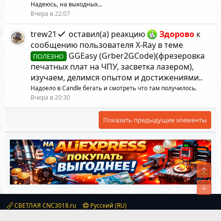
Надеюсь, на выходных...
Вчера в 22:07
trew21
оставил(а) реакцию
Здорово
к
сообщению пользователя X-Ray
в теме
GGEasy (Grber2GCode)(фрезеровка
ПОЛЕЗНО
печатных плат на ЧПУ, засветка лазером),
изучаем, делимся опытом и достижениями.
.
Надоело в Candle бегать и смотреть что там получилось.
Вчера в 20:30
Показать предыдущие элементы
Свер
Сниз
СВЕТЛАЯ CNC3018.ru
Русский (RU)
Условия и правила
Политика конфиденциальности
Помощь