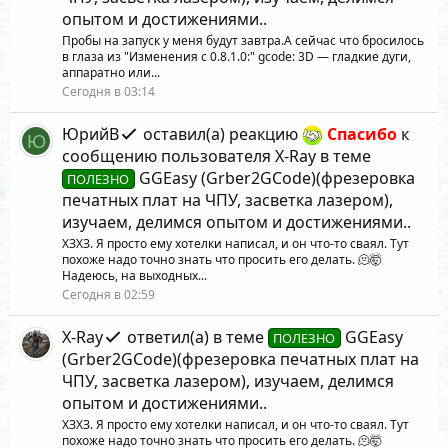
опытом и достижениями.
.
Пробы на запуск у меня будут завтра.А сейчас что бросилось
в глаза из "Изменения с 0.8.1.0:" gcode: 3D — гладкие дуги,
аппаратно или...
Сегодня в 03:14
ЮрийВ
оставил(а) реакцию
Спасибо
к
Ю
сообщению пользователя X-Ray
в теме
GGEasy (Grber2GCode)(фрезеровка
ПОЛЕЗНО
печатных плат на ЧПУ, засветка лазером),
изучаем, делимся опытом и достижениями.
.
ХЗХЗ. Я просто ему хотелки написал, и он что-то сваял. Тут
похоже надо точно знать что просить его делать. 🫠🤯
Надеюсь, на выходных...
Сегодня в 02:59
X-Ray
ответил(а) в теме
GGEasy
ПОЛЕЗНО
(Grber2GCode)(фрезеровка печатных плат на
ЧПУ, засветка лазером), изучаем, делимся
опытом и достижениями.
.
ХЗХЗ. Я просто ему хотелки написал, и он что-то сваял. Тут
похоже надо точно знать что просить его делать. 🫠🤯