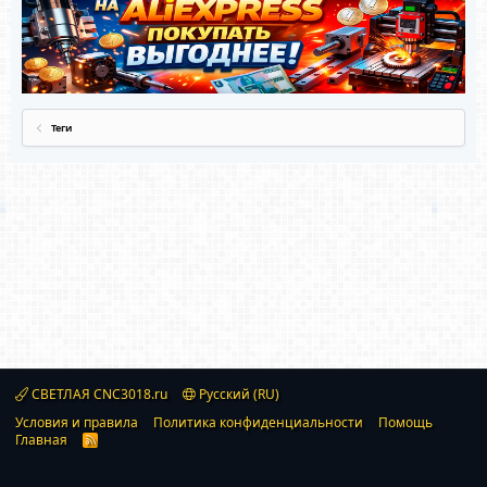
Теги
СВЕТЛАЯ CNC3018.ru
Русский (RU)
Условия и правила
Политика конфиденциальности
Помощь
Главная
R
S
S