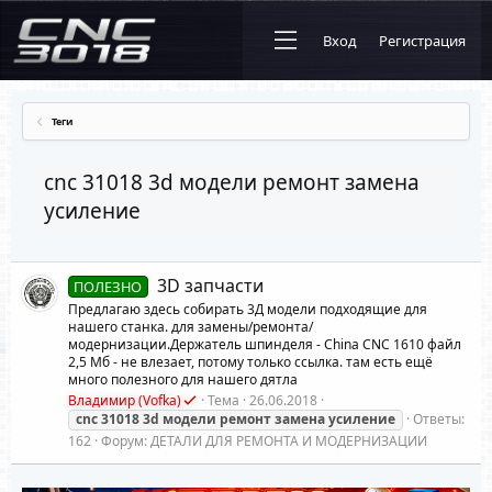
Вход
Регистрация
Теги
cnc 31018 3d модели ремонт замена
усиление
3D запчасти
ПОЛЕЗНО
Предлагаю здесь собирать 3Д модели подходящие для
нашего станка. для замены/ремонта/
модернизации.Держатель шпинделя - China CNC 1610 файл
2,5 Мб - не влезает, потому только ссылка. там есть ещё
много полезного для нашего дятла
Владимир (Vofka)
Тема
26.06.2018
cnc
31018
3d
модели
ремонт
замена
усиление
Ответы:
162
Форум:
ДЕТАЛИ ДЛЯ РЕМОНТА И МОДЕРНИЗАЦИИ