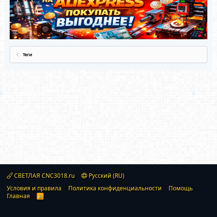
Теги
СВЕТЛАЯ CNC3018.ru
Русский (RU)
Условия и правила
Политика конфиденциальности
Помощь
Главная
R
S
S