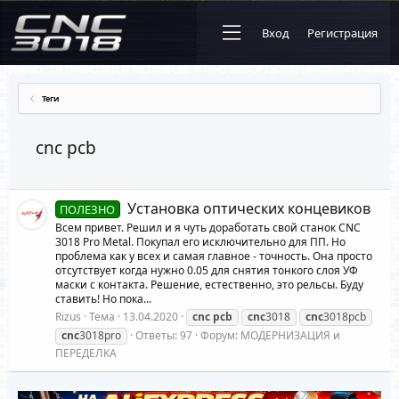
Вход
Регистрация
Теги
cnc pcb
Установка оптических концевиков
ПОЛЕЗНО
Всем привет. Решил и я чуть доработать свой станок CNC
3018 Pro Metal. Покупал его исключительно для ПП. Но
проблема как у всех и самая главное - точность. Она просто
отсутствует когда нужно 0.05 для снятия тонкого слоя УФ
маски с контакта. Решение, естественно, это рельсы. Буду
ставить! Но пока...
Rizus
Тема
13.04.2020
cnc
pcb
cnc
3018
cnc
3018pcb
cnc
3018pro
Ответы: 97
Форум:
МОДЕРНИЗАЦИЯ и
ПЕРЕДЕЛКА