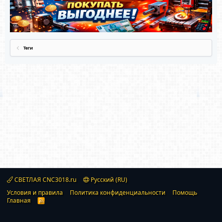
Теги
СВЕТЛАЯ CNC3018.ru
Русский (RU)
Условия и правила
Политика конфиденциальности
Помощь
Главная
R
S
S