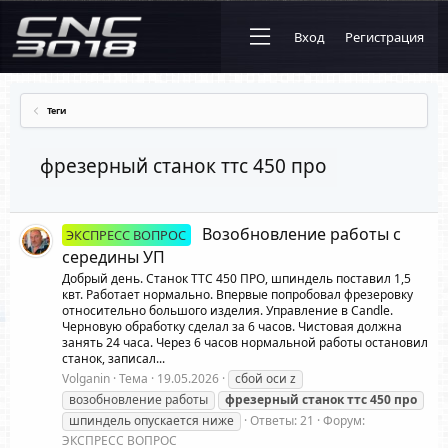
Вход
Регистрация
Теги
фрезерный станок ттс 450 про
Возобновление работы с
ЭКСПРЕСС ВОПРОС
середины УП
Добрый день. Станок ТТС 450 ПРО, шпиндель поставил 1,5
квт. Работает нормально. Впервые попробовал фрезеровку
относительно большого изделия. Управление в Candle.
Черновую обработку сделал за 6 часов. Чистовая должна
занять 24 часа. Через 6 часов нормальной работы остановил
станок, записал...
Volganin
Тема
19.05.2026
cбой оси z
возобновление работы
фрезерный
станок
ттс
450
про
шпиндель опускается ниже
Ответы: 21
Форум:
ЭКСПРЕСС ВОПРОС