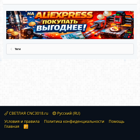
Теги
СВЕТЛАЯ CNC3018.ru
Русский (RU)
Условия и правила
Политика конфиденциальности
Помощь
Главная
R
S
S