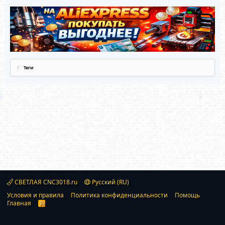
Теги
СВЕТЛАЯ CNC3018.ru
Русский (RU)
Условия и правила
Политика конфиденциальности
Помощь
Главная
R
S
S