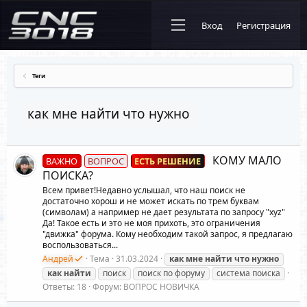
Вход
Регистрация
Теги
как мне найти что нужно
КОМУ МАЛО
ВАЖНО
ВОПРОС
ЕСТЬ РЕШЕНИЕ
ПОИСКА?
Всем привет!Недавно услышал, что наш поиск не
достаточно хорош и не может искать по трем буквам
(символам) а например не дает результата по запросу "xyz"
Да! Такое есть и это не моя прихоть, это ограничения
"движка" форума. Кому необходим такой запрос, я предлагаю
воспользоваться...
Андрей
Тема
31.03.2024
как
мне
найти
что
нужно
как
найти
поиск
поиск по форуму
система поиска
Ответы: 18
Форум:
ВОПРОС НОВИЧКА