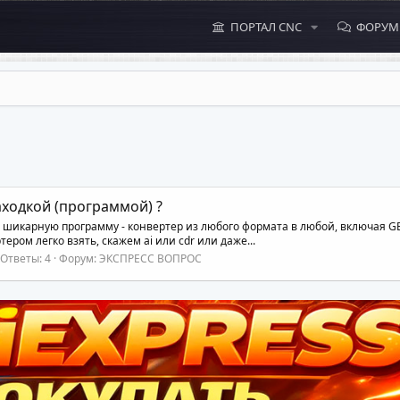
ПОРТАЛ CNC
ФОРУ
ходкой (программой) ?
 шикарную программу - конвертер из любого формата в любой, включая GBR
ером легко взять, скажем ai или cdr или даже...
Ответы: 4
Форум:
ЭКСПРЕСС ВОПРОС