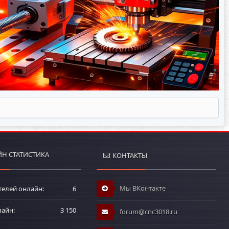
Н СТАТИСТИКА
КОНТАКТЫ
Мы ВКонтакте
телей онлайн
6
лайн
3 150
forum@cnc3018.ru