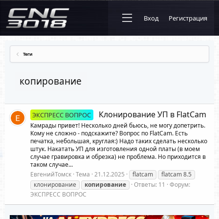
Вход
Регистрация
Теги
копирование
Клонирование УП в FlatCam
ЭКСПРЕСС ВОПРОС
Камрады привет! Несколько дней бьюсь, не могу допетрить.
Кому не сложно - подскажите? Вопрос по FlatCam. Есть
печатка, небольшая, круглая:) Надо таких сделать несколько
штук. Накатать УП для изготовления одной платы (в моем
случае гравировка и обрезка) не проблема. Но приходится в
таком случае...
ЕвгенийТомск
Тема
21.12.2025
flatcam
flatcam 8.5
клонирование
копирование
Ответы: 11
Форум:
ЭКСПРЕСС ВОПРОС