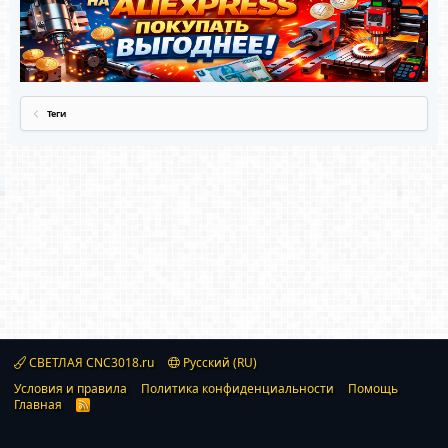
Теги
СВЕТЛАЯ CNC3018.ru
Русский (RU)
Условия и правила
Политика конфиденциальности
Помощь
Главная
R
S
S