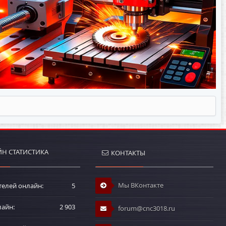
Н СТАТИСТИКА
КОНТАКТЫ
Мы ВКонтакте
телей онлайн
5
лайн
2 903
forum@cnc3018.ru