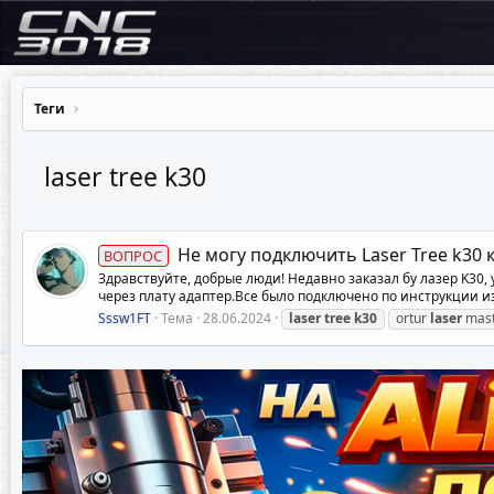
Теги
laser tree k30
Не могу подключить Laser Tree k30 к 
ВОПРОС
Здравствуйте, добрые люди! Недавно заказал бу лазер K30,
через плату адаптер.Все было подключено по инструкции из в
Sssw1FT
Тема
28.06.2024
laser
tree
k30
ortur
laser
mast