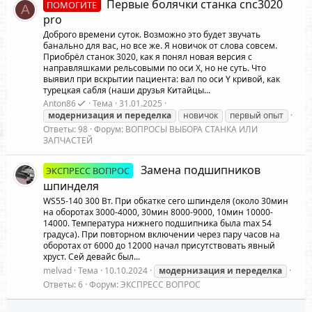
Первые болячки станка cnc3020
ПОМОГИТЕ
A
pro
Доброго времени суток. Возможно это будет звучать
банально для вас, но все же. Я новичок от слова совсем.
Приобрёл станок 3020, как я понял новая версия с
направляшками рельсовыми по оси Х, но не суть. Что
выявил при вскрытии пациента: вал по оси Y кривой, как
турецкая сабля (наши друзья Китайцы...
Anton86
Тема
31.01.2025
модернизация
и
переделка
новичок
первый опыт
Ответы: 98
Форум:
ВОПРОСЫ ВЫБОРА СТАНКА ИЛИ
ЗАПЧАСТЕЙ
Замена подшипников
ЭКСПРЕСС ВОПРОС
шпинделя
WS55-140 300 Вт. При обкатке сего шпинделя (около 30мин
на оборотах 3000-4000, 30мин 8000-9000, 10мин 10000-
14000. Температура нижнего подшипника была max 54
градуса). При повторном включении через пару часов на
оборотах от 6000 до 12000 начал присутствовать явный
хруст. Сей девайс был...
melvad
Тема
10.10.2024
модернизация
и
переделка
Ответы: 6
Форум:
ЭКСПРЕСС ВОПРОС