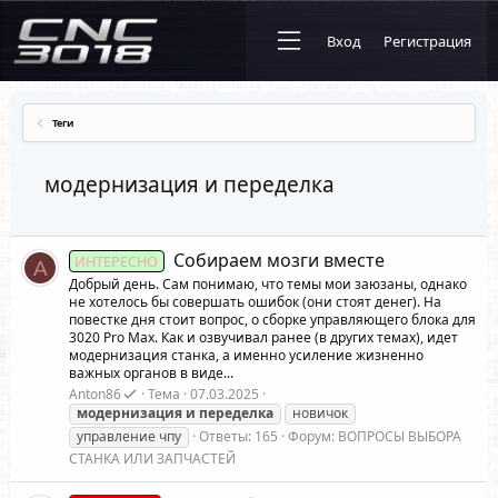
Вход
Регистрация
Теги
модернизация и переделка
Собираем мозги вместе
ИНТЕРЕСНО
A
Добрый день. Сам понимаю, что темы мои заюзаны, однако
не хотелось бы совершать ошибок (они стоят денег). На
повестке дня стоит вопрос, о сборке управляющего блока для
3020 Pro Max. Как и озвучивал ранее (в других темах), идет
модернизация станка, а именно усиление жизненно
важных органов в виде...
Anton86
Тема
07.03.2025
модернизация
и
переделка
новичок
управление чпу
Ответы: 165
Форум:
ВОПРОСЫ ВЫБОРА
СТАНКА ИЛИ ЗАПЧАСТЕЙ