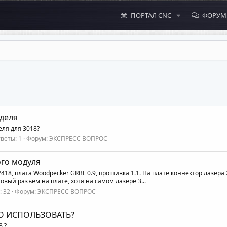
ПОРТАЛ CNC
ФОРУ
деля
ля для 3018?
веты: 1
Форум:
ЭКСПРЕСС ВОПРОС
го модуля
418, плата Woodpecker GRBL 0.9, прошивка 1.1. На плате коннектор лазера
вый разъем на плате, хотя на самом лазере 3...
: 32
Форум:
ЭКСПРЕСС ВОПРОС
О ИСПОЛЬЗОВАТЬ?
 ?