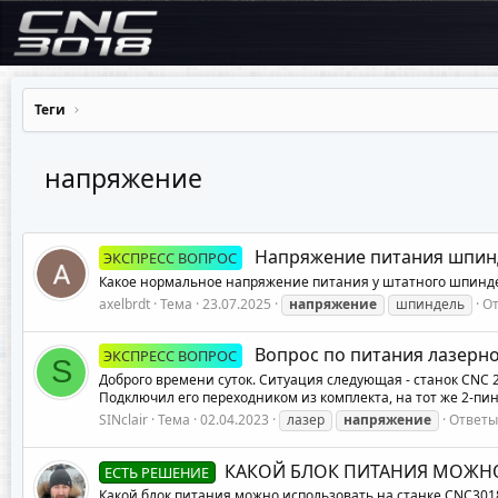
Теги
напряжение
Напряжение питания шпин
ЭКСПРЕСС ВОПРОС
Какое нормальное напряжение питания у штатного шпинде
axelbrdt
Тема
23.07.2025
напряжение
шпиндель
От
Вопрос по питания лазерно
ЭКСПРЕСС ВОПРОС
S
Доброго времени суток. Ситуация следующая - станок CNC 2
Подключил его переходником из комплекта, на тот же 2-пино
SINclair
Тема
02.04.2023
лазер
напряжение
Ответы
КАКОЙ БЛОК ПИТАНИЯ МОЖН
ЕСТЬ РЕШЕНИЕ
Какой блок питания можно использовать на станке CNC3018