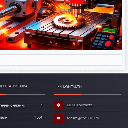
Н СТАТИСТИКА
КОНТАКТЫ
Мы ВКонтакте
телей онлайн
4
лайн
4 501
forum@cnc3018.ru