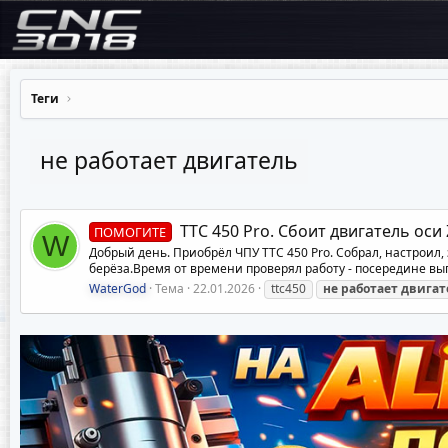
Теги
не работает двигатель
TTC 450 Pro. Сбоит двигатель оси 
ПОМОГИТЕ
W
Добрый день. Приобрёл ЧПУ TTC 450 Pro. Собрал, настроил,
берёза.Время от времени проверял работу - посередине вып
WaterGod
Тема
22.01.2026
ttc450
не
работает
двигат