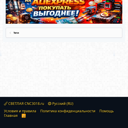
Теги
СВЕТЛАЯ CNC3018.ru
Русский (RU)
Условия и правила
Политика конфиденциальности
Помощь
Главная
R
S
S