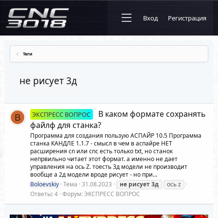
Вход
Регистрация
Теги
не рисует 3д
В каком формате сохранять
ЭКСПРЕСС ВОПРОС
B
файлф для станка?
Программа для создания пользую АСПАЙР 10.5 Программа
станка КАНДЛЕ 1.1.7 - смысл в чем в аспайре НЕТ
расширения cn или cnc есть только txt, но станок
непрвильно читает этот формат. а именно не дает
управления на ось Z. тоесть 3д модели не производит
вообще а 2д модели вроде рисует - но при...
Boloevskiy
Тема
31.08.2023
не
рисует
3д
ось z
Ответы: 4
Форум:
ЭКСПРЕСС ВОПРОС