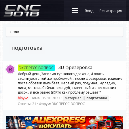
Вход
Регистрация
Теги
подготовка
3D фрезеровка
ЭКСПРЕСС ВОПРОС
B
Добрый день,Запилил тут нового дракона,И опять
столкнулся с той же проблемой .. после фрезеровки, изделие
после обрезки выгибает. Первый раз, подумал.. ну ладно,
липа, мягкая.. Сейчас взял дуб, склеенный из нескольких
досок.. и все равно (n)Кто как проблему решает ?
blny
Тема
19.10.2023
материал
подготовка
Ответы: 21
Форум:
ЭКСПРЕСС ВОПРОС