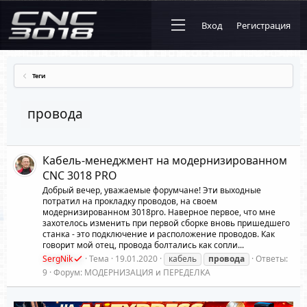
Вход
Регистрация
Теги
провода
Кабель-менеджмент на модернизированном
CNC 3018 PRO
Добрый вечер, уважаемые форумчане! Эти выходные
потратил на прокладку проводов, на своем
модернизированном 3018pro. Наверное первое, что мне
захотелось изменить при первой сборке вновь пришедшего
станка - это подключение и расположение проводов. Как
говорит мой отец, провода болтались как сопли...
SergNik
Тема
19.01.2020
кабель
провода
Ответы:
9
Форум:
МОДЕРНИЗАЦИЯ и ПЕРЕДЕЛКА