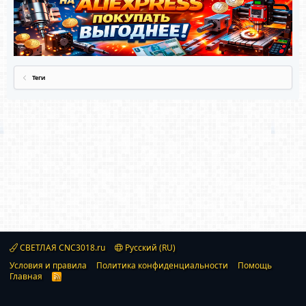
Теги
СВЕТЛАЯ CNC3018.ru
Русский (RU)
Условия и правила
Политика конфиденциальности
Помощь
Главная
R
S
S