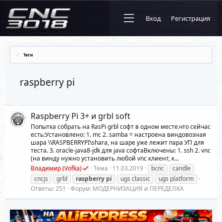
Вход
Регистрация
Теги
raspberry pi
Raspberry Pi 3+ и grbl soft
Попытка собрать на RasPi grbl софт в одном месте.что сейчас
есть:Установлено: 1. mc 2. samba = настроена виндовозная
шара \\RASPBERRYPI\shara, на шаре уже лежит пара УП для
теста. 3. oracle-java8-jdk для java софтаВключены: 1. ssh 2. vnc
(на винду нужно установить любой vnc клиент, к...
Владимир (Vofka)
Тема
11.03.2019
bcnc
candle
cncjs
grbl
raspberry
pi
ugs classic
ugs platform
Ответы: 251
Форум:
МОДЕРНИЗАЦИЯ и ПЕРЕДЕЛКА