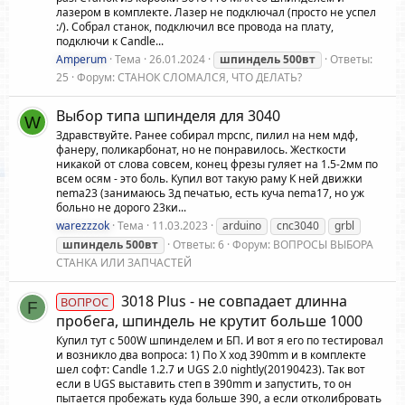
лазером в комплекте. Лазер не подключал (просто не успел
:/). Собрал станок, подключил все провода на плату,
подключи к Candle...
Amperum
Тема
26.01.2024
шпиндель
500вт
Ответы:
25
Форум:
СТАНОК СЛОМАЛСЯ, ЧТО ДЕЛАТЬ?
Выбор типа шпинделя для 3040
W
Здравствуйте. Ранее собирал mpcnc, пилил на нем мдф,
фанеру, поликарбонат, но не понравилось. Жесткости
никакой от слова совсем, конец фрезы гуляет на 1.5-2мм по
всем осям - это боль. Купил вот такую раму К ней движки
nema23 (занимаюсь 3д печатью, есть куча nema17, но уж
больно не дорого 23ки...
warezzzok
Тема
11.03.2023
arduino
cnc3040
grbl
шпиндель
500вт
Ответы: 6
Форум:
ВОПРОСЫ ВЫБОРА
СТАНКА ИЛИ ЗАПЧАСТЕЙ
3018 Plus - не совпадает длинна
ВОПРОС
F
пробега, шпиндель не крутит больше 1000
Купил тут с 500W шпинделем и БП. И вот я его по тестировал
и возникло два вопроса: 1) По X ход 390mm и в комплекте
шел софт: Candle 1.2.7 и UGS 2.0 nightly(20190423). Так вот
если в UGS выставить степ в 390mm и запустить, то он
пытается пробежать куда больше 390, а если отколибровать