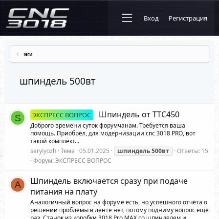
Вход
Регистрация
Теги
шпиндель 500вт
Шпиндель от TTC450
ЭКСПРЕСС ВОПРОС
S
Доброго времени суток форумчанам. Требуется ваша
помощь. Приобрёл, для модернизации cnc 3018 PRO, вот
такой комплект...
seryiyozh
Тема
05.01.2025
шпиндель
500вт
Ответы: 15
Форум:
ЭКСПРЕСС ВОПРОС
Шпиндель включается сразу при подаче
A
питания на плату
Аналогичный вопрос на форуме есть, но успешного отчёта о
решении проблемы в ленте нет, потому подниму вопрос ещё
раз. Станок из коробки 3018 Pro MAX со шпинделем и