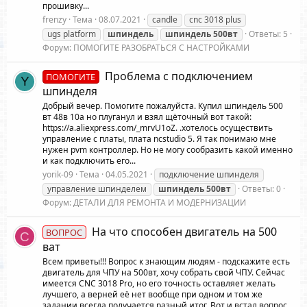
прошивку...
frenzy
Тема
08.07.2021
candle
cnc 3018 plus
ugs platform
шпиндель
шпиндель
500вт
Ответы: 5
Форум:
ПОМОГИТЕ РАЗОБРАТЬСЯ С НАСТРОЙКАМИ
Проблема с подключением
ПОМОГИТЕ
Y
шпинделя
Добрый вечер. Помогите пожалуйста. Купил шпиндель 500
вт 48в 10а но плуганул и взял щёточный вот такой:
https://a.aliexpress.com/_mrvU1oZ. .хотелось осуществить
управление с платы, плата ncstudio 5. Я так понимаю мне
нужен pvm контроллер. Но не могу сообразить какой именно
и как подключить его...
yorik-09
Тема
04.05.2021
подключение шпинделя
управление шпинделем
шпиндель
500вт
Ответы: 0
Форум:
ДЕТАЛИ ДЛЯ РЕМОНТА И МОДЕРНИЗАЦИИ
На что способен двигатель на 500
ВОПРОС
C
ват
Всем приветы!!! Вопрос к знающим людям - подскажите есть
двигатель для ЧПУ на 500вт, хочу собрать свой ЧПУ. Сейчас
имеется CNC 3018 Pro, но его точность оставляет желать
лучшего, а верней её нет вообще при одном и том же
задании всегда получается разный итог. Вот и встал вопрос