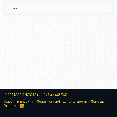
Теги
СВЕТЛАЯ CNC3018.ru
Русский (RU)
Условия и правила
Политика конфиденциальности
Помощь
Главная
R
S
S