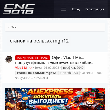
Вход
Регистрация
Теги
станок на рельсах mgn12
Офис Vlad-I-Mir...
ТАК ДЕЛАТЬ НЕ НАДО
Прошу тут офтопить по моим темам, как Вы любите...
Vlad-I-Mir
Тема
01.02.2023
профиль 2040
станок
на
рельсах
mgn12
швп sfu1204
Ответы: 1 786
Форум:
НАШИ РАБОТЫ