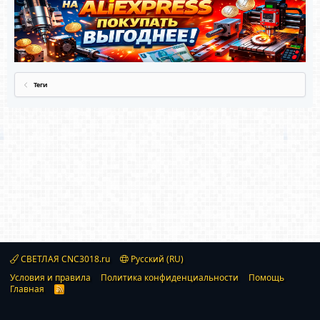
Теги
СВЕТЛАЯ CNC3018.ru
Русский (RU)
Условия и правила
Политика конфиденциальности
Помощь
Главная
R
S
S