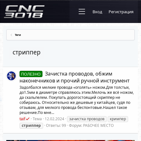
Вход
Регистрация
Теги
стриппер
Зачистка проводов, обжим
ПОЛЕЗНО
наконечников и прочий ручной инструмент
Задолбался мелкие провода «оголять» ножом.Для толстых,
до1.5мм в диаметре справляюсь этим.Мелочь же всё ножом,
да скальпелем. Покупать дорогостоящий скриппер не
собираюсь. Относительно же дешевые у китайцев, судя по
отзывам, для мелкого провода беспонтовые.Нашел такое
решение.По мне...
taif
Тема
12.02.2024
зачистка проводов
кримпер
стриппер
Ответы: 99
Форум:
РАБОЧЕЕ МЕСТО