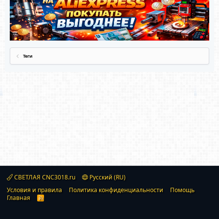
Теги
СВЕТЛАЯ CNC3018.ru
Русский (RU)
Условия и правила
Политика конфиденциальности
Помощь
Главная
R
S
S