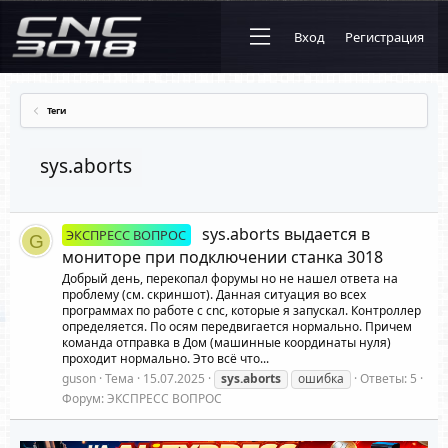
Вход
Регистрация
Теги
sys.aborts
sys.aborts выдается в
ЭКСПРЕСС ВОПРОС
G
мониторе при подключении станка 3018
Добрый день, перекопал форумы но не нашел ответа на
проблему (см. скриншот). Данная ситуация во всех
программах по работе с cnc, которые я запускал. Контроллер
определяется. По осям передвигается нормально. Причем
команда отправка в Дом (машинные координаты нуля)
проходит нормально. Это всё что...
guson
Тема
15.07.2025
sys.aborts
ошибка
Ответы: 5
Форум:
ЭКСПРЕСС ВОПРОС