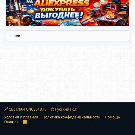
Теги
СВЕТЛАЯ CNC3018.ru
Русский (RU)
Условия и правила
Политика конфиденциальности
Помощь
Главная
R
S
S