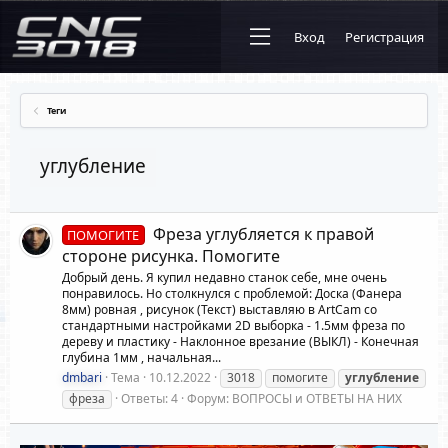
Вход
Регистрация
Теги
углубление
Фреза углубляется к правой
ПОМОГИТЕ
стороне рисунка. Помогите
Добрый день. Я купил недавно станок себе, мне очень
понравилось. Но столкнулся с проблемой: Доска (Фанера
8мм) ровная , рисунок (Текст) выставляю в ArtCam со
стандартными настройками 2D выборка - 1.5мм фреза по
дереву и пластику - Наклонное врезание (ВЫКЛ) - Конечная
глубина 1мм , начальная...
dmbari
Тема
10.12.2022
3018
помогите
углубление
фреза
Ответы: 4
Форум:
ВОПРОСЫ и ОТВЕТЫ НА НИХ