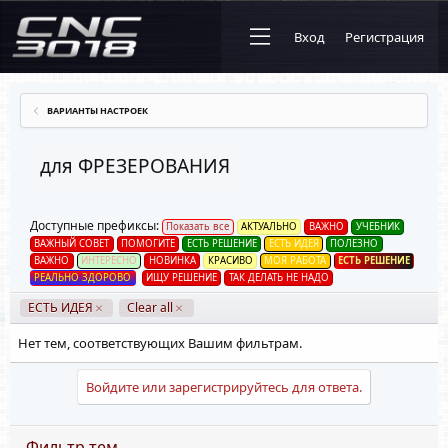
Вход
Регистрация
ВАРИАНТЫ НАСТРОЕК
для ФРЕЗЕРОВАНИЯ
Доступные префиксы:
Показать все
АКТУАЛЬНО
ВАЖНО
УЧЕБНИК
ВАЖНЫЙ СОВЕТ
ПОМОГИТЕ
ЕСТЬ РЕШЕНИЕ
ЕСТЬ ИДЕЯ
ПОЛЕЗНО
ВАЖНО
ИНТЕРЕСНО
НОВИНКА
КРАСИВО
МОЯ РАБОТА
ЕСТЬ РЕШЕНИЕ
РЕАЛЬНО ЗДОРОВО
ИЩУ РЕШЕНИЕ
ТАК ДЕЛАТЬ НЕ НАДО
ЕСТЬ ИДЕЯ
Clear all
Нет тем, соответствующих Вашим фильтрам.
Войдите или зарегистрируйтесь для ответа.
Фильтр тем