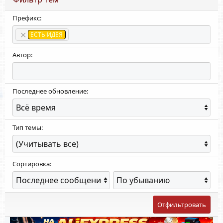
Префикс:
ЕСТЬ ИДЕЯ
Автор:
Последнее обновление:
Тип темы:
Сортировка:
П
Н
о
а
р
п
я
р
Отфильтровать
д
а
о
в