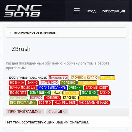
Вход
Регистрация
ПРОГРАММНОЕ ОБЕСПЕЧЕНИЕ
ZBrush
Раздел посвященный обучению и обмену опытом в работе
программы
Доступные префиксы:
Показать все
СРОЧНО
КУПЛЮ
ПРОДАЮ
НОВИНКА
ВАЖНО
ИНТЕРЕСНО
ПОЛЕЗНО
ПРЕДЛАГАЮ
НУЖНА ПОМОЩЬ
МОГУ ВЫПОЛНИТЬ
УЧЕБНИК
ВАЖНЫЙ СОВЕТ
ПОМОГИТЕ
ЕСТЬ РЕШЕНИЕ
ИЩУ
ЕСТЬ ИДЕЯ
ПОЛЕЗНО
ВАЖНО
ИНТЕРЕСНО
ВОПРОС
НОВИНКА
КРАСИВО
МОЯ РАБОТА
ПРО ПРОГРАММУ
ВСЕ ПРО
ИЩУ РЕШЕНИЕ
ТАК ДЕЛАТЬ НЕ НАДО
ПРО ПРОГРАММУ
Clear all
Нет тем, соответствующих Вашим фильтрам.