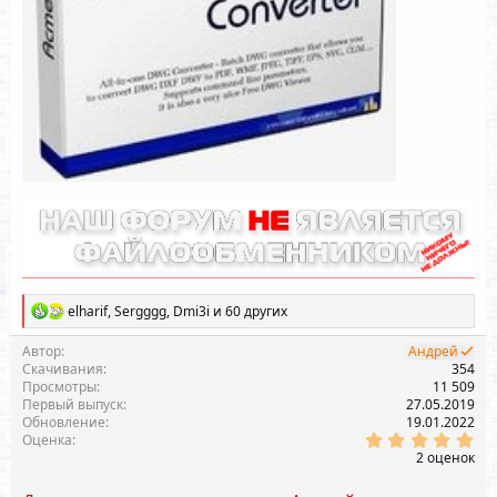
Р
elharif
,
Sergggg
,
Dmi3i
и 60 других
е
а
Автор
Андрей
к
Скачивания
354
ц
Просмотры
11 509
и
Первый выпуск
27.05.2019
и
Обновление
19.01.2022
:
5
Оценка
.
2 оценок
0
0