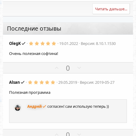
Читать дальше...
Последние отзывы
5
OlegK
19.01.2022
Версия: 8.10.1.1530
.
0
Очень полезная софтина!
0
з
в
П
Н
0
ё
з
о
е
д
з
г
5
Alsan
29.05.2019
Версия: 2019-05-27
.
и
а
0
Полезная программа
т
т
0
з
и
и
в
ё
Андрей
согласен! сам использую теперь ))
в
в
з
д
н
н
ы
ы
й
й
П
Н
0