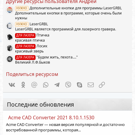
Другие ресурсы пользователя Андрей
з
в
Дополнительные кнопки для программы LaserGRBL
НУЖНО
ё
Дополнительные кнопки в программе, которые очень были
з
д
нужны
LaserGRBL
НУЖНО
LaserGRBL является программой для лазерного гравера.
Птичка
ДЛЯ ЛАЗЕРА
красивая птичка
Лосик
ДЛЯ ЛАЗЕРА
красивый зверь
"Будем жить, пехота...."
ДЛЯ ЛАЗЕРА
Великий Л.Ф.Быков
Поделиться ресурсом
Vkontakte
Odnoklassniki
Mail.ru
WhatsApp
Telegram
Viber
Skype
Электронная почта
Ссылка
Последние обновления
Acme CAD Converter 2021 8.10.1.1530
Acme CAD Converter — новая версия популярной и достаточно
востребованной программы, которая...