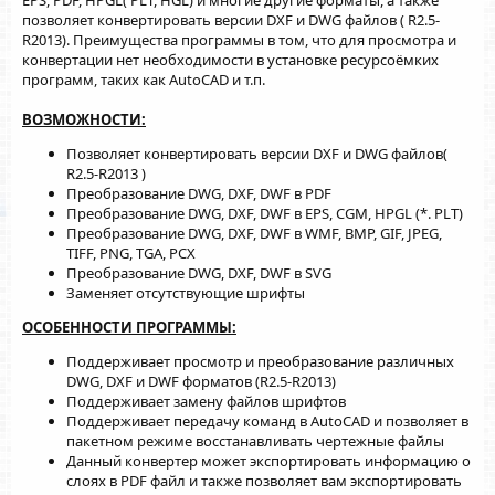
я
позволяет конвертировать версии DXF и DWG файлов ( R2.5-
R2013). Преимущества программы в том, что для просмотра и
конвертации нет необходимости в установке ресурсоёмких
программ, таких как AutoCAD и т.п.
ВОЗМОЖНОСТИ:
Позволяет конвертировать версии DXF и DWG файлов(
R2.5-R2013 )
Преобразование DWG, DXF, DWF в PDF
Преобразование DWG, DXF, DWF в EPS, CGM, HPGL (*. PLT)
Преобразование DWG, DXF, DWF в WMF, BMP, GIF, JPEG,
TIFF, PNG, TGA, PCX
Преобразование DWG, DXF, DWF в SVG
Заменяет отсутствующие шрифты
ОСОБЕННОСТИ ПРОГРАММЫ:
Поддерживает просмотр и преобразование различных
DWG, DXF и DWF форматов (R2.5-R2013)
Поддерживает замену файлов шрифтов
Поддерживает передачу команд в AutoCAD и позволяет в
пакетном режиме восстанавливать чертежные файлы
Данный конвертер может экспортировать информацию о
слоях в PDF файл и также позволяет вам экспортировать