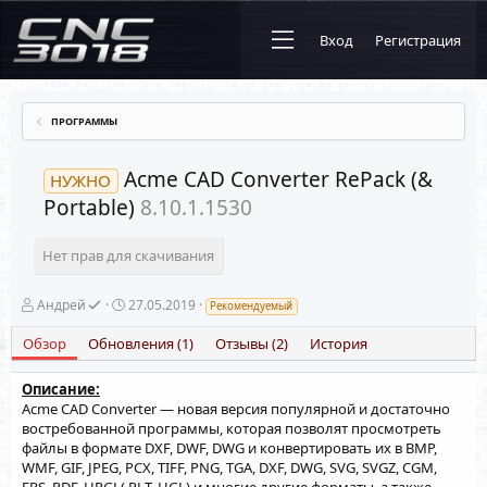
Вход
Регистрация
ПРОГРАММЫ
Acme CAD Converter RePack (&
НУЖНО
Portable)
8.10.1.1530
Нет прав для скачивания
А
Д
Андрей
27.05.2019
Рекомендуемый
в
а
т
т
Обзор
Обновления (1)
Отзывы (2)
История
о
а
р
с
Описание:
о
Acme CAD Converter — новая версия популярной и достаточно
з
д
востребованной программы, которая позволят просмотреть
а
файлы в формате DXF, DWF, DWG и конвертировать их в BMP,
н
WMF, GIF, JPEG, PCX, TIFF, PNG, TGA, DXF, DWG, SVG, SVGZ, CGM,
и
EPS, PDF, HPGL( PLT, HGL) и многие другие форматы, а также