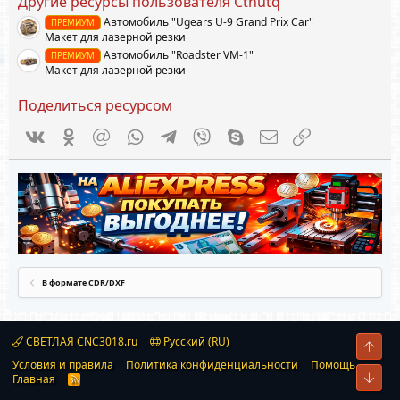
Другие ресурсы пользователя Cthutq
з
в
Автомобиль "Ugears U-9 Grand Prix Car"
ПРЕМИУМ
ё
Макет для лазерной резки
з
д
Автомобиль "Roadster VM-1"
ПРЕМИУМ
Макет для лазерной резки
Поделиться ресурсом
Vkontakte
Odnoklassniki
Mail.ru
WhatsApp
Telegram
Viber
Skype
Электронная почта
Ссылка
В формате CDR/DXF
СВЕТЛАЯ CNC3018.ru
Русский (RU)
Свер
Условия и правила
Политика конфиденциальности
Помощь
Сниз
Главная
R
S