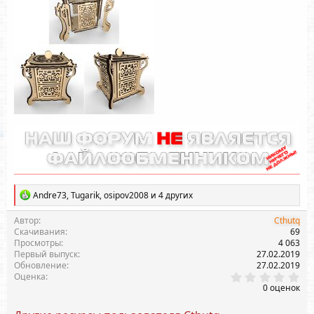
Р
Andre73
,
Tugarik
,
osipov2008
и 4 других
е
а
Автор
Cthutq
к
Скачивания
69
ц
Просмотры
4 063
и
Первый выпуск
27.02.2019
и
Обновление
27.02.2019
:
0
Оценка
.
0 оценок
0
0