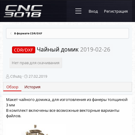
Вход
Регистрация
В формате CDR/DXF
Чайный домик
2019-02-26
CDR/DXF
Нет прав для скачивания
А
Д
Cthutq
27.02.2019
в
а
т
т
Обзор
История
о
а
р
с
Макет чайного домика, для изготовления из фанеры толщиной
о
3 мм
з
д
В комплект включены все возможные векторные варианты
а
файлов.
н
и
я