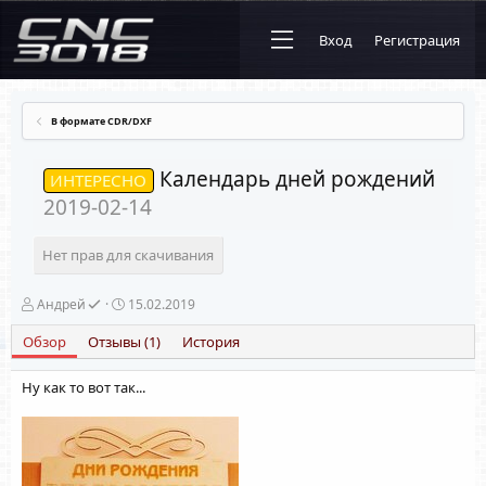
Вход
Регистрация
В формате CDR/DXF
Календарь дней рождений
ИНТЕРЕСНО
2019-02-14
Нет прав для скачивания
А
Д
Андрей
15.02.2019
в
а
т
т
Обзор
Отзывы (1)
История
о
а
р
с
Ну как то вот так...
о
з
д
а
н
и