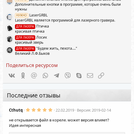
ё
Дополнительные кнопки в программе, которые очень были
з
д
нужны
LaserGRBL
НУЖНО
LaserGRBL является программой для лазерного гравера.
Птичка
ДЛЯ ЛАЗЕРА
красивая птичка
Лосик
ДЛЯ ЛАЗЕРА
красивый зверь
"Будем жить, пехота...."
ДЛЯ ЛАЗЕРА
Великий Л.Ф.Быков
Поделиться ресурсом
Vkontakte
Odnoklassniki
Mail.ru
WhatsApp
Telegram
Viber
Skype
Электронная почта
Ссылка
Последние отзывы
5
Cthutq
22.02.2019
Версия: 2019-02-14
.
0
не открывается файл в кореле. может версия влияет?
0
з
Идея интересная
в
ё