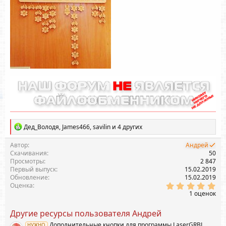
я
Р
Дед_Володя
,
James466
,
savilin
и 4 других
е
а
Автор
Андрей
к
Скачивания
50
ц
Просмотры
2 847
и
Первый выпуск
15.02.2019
и
Обновление
15.02.2019
:
5
Оценка
.
1 оценок
0
0
Другие ресурсы пользователя Андрей
з
в
Дополнительные кнопки для программы LaserGRBL
НУЖНО