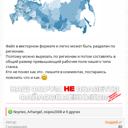
Файл в векторном формате и легко может быть разделен по
регионам.
Поэтому можно вырезать по регионам и потом составлять в
общий размер превышающий рабочее поле нашего типа
станка.
Кто не понял как это - пишите в комментах, постараюсь
пояснить что и как.
Р
Noyneo
,
Arhangel
,
osipov2008
и 9 других
е
а
Автор
Андрей
к
Скачивания
80