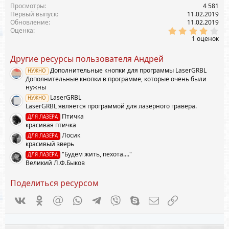
ц
Просмотры
4 581
и
Первый выпуск
11.02.2019
и
Обновление
11.02.2019
:
4
Оценка
.
1 оценок
0
0
Другие ресурсы пользователя Андрей
з
в
Дополнительные кнопки для программы LaserGRBL
НУЖНО
ё
Дополнительные кнопки в программе, которые очень были
з
д
нужны
LaserGRBL
НУЖНО
LaserGRBL является программой для лазерного гравера.
Птичка
ДЛЯ ЛАЗЕРА
красивая птичка
Лосик
ДЛЯ ЛАЗЕРА
красивый зверь
"Будем жить, пехота...."
ДЛЯ ЛАЗЕРА
Великий Л.Ф.Быков
Поделиться ресурсом
Vkontakte
Odnoklassniki
Mail.ru
WhatsApp
Telegram
Viber
Skype
Электронная почта
Ссылка