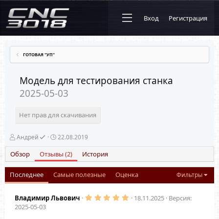
Вход
Регистрация
ГОТОВАЯ "УП"
Модель для тестирования станка
2025-05-03
Нет прав для скачивания
А
Д
Андрей
22.08.2019
в
а
т
т
Обзор
Отзывы (2)
История
о
а
р
с
Последнее
Самые полезные
Оценка
Фильтры
о
з
д
5
Владимир Львович
18.11.2025
Версия:
а
.
2025-05-03
н
0
и
0