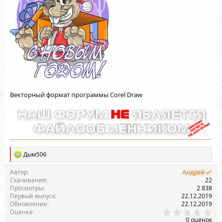
я
Векторный формат программы Corel Draw
Р
Дым506
е
а
Автор
Андрей
к
Скачивания
22
ц
Просмотры
2 838
и
Первый выпуск
22.12.2019
и
Обновление
22.12.2019
:
0
Оценка
.
0 оценок