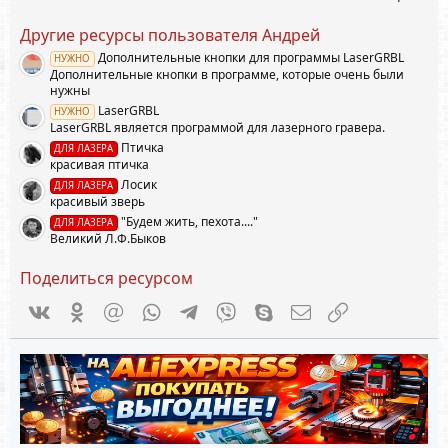
0
0
Другие ресурсы пользователя Андрей
з
в
Дополнительные кнопки для программы LaserGRBL
НУЖНО
ё
Дополнительные кнопки в программе, которые очень были
з
д
нужны
LaserGRBL
НУЖНО
LaserGRBL является программой для лазерного гравера.
Птичка
ДЛЯ ЛАЗЕРА
красивая птичка
Лосик
ДЛЯ ЛАЗЕРА
красивый зверь
"Будем жить, пехота...."
ДЛЯ ЛАЗЕРА
Великий Л.Ф.Быков
Поделиться ресурсом
Vkontakte
Odnoklassniki
Mail.ru
WhatsApp
Telegram
Viber
Skype
Электронная почта
Ссылка