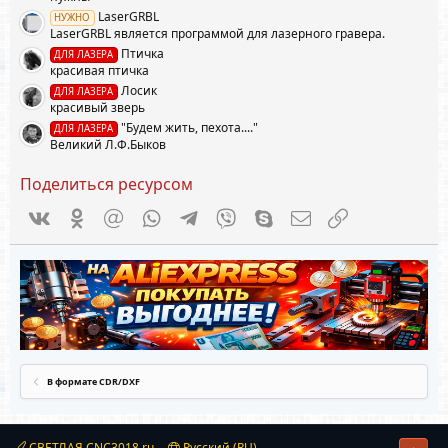
LaserGRBL
НУЖНО
LaserGRBL является программой для лазерного гравера.
Птичка
ДЛЯ ЛАЗЕРА
красивая птичка
Лосик
ДЛЯ ЛАЗЕРА
красивый зверь
"Будем жить, пехота...."
ДЛЯ ЛАЗЕРА
Великий Л.Ф.Быков
Поделиться ресурсом
Vkontakte
Odnoklassniki
Mail.ru
WhatsApp
Telegram
Viber
Skype
Электронная почта
Ссылка
В формате CDR/DXF
СВЕТЛАЯ CNC3018.ru
Русский (RU)