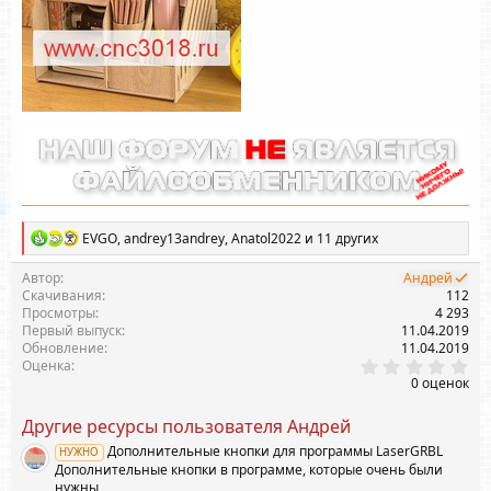
я
Р
EVGO
,
andrey13andrey
,
Anatol2022
и 11 других
е
а
Автор
Андрей
к
Скачивания
112
ц
Просмотры
4 293
и
Первый выпуск
11.04.2019
и
Обновление
11.04.2019
:
0
Оценка
.
0 оценок
0
0
Другие ресурсы пользователя Андрей
з
в
Дополнительные кнопки для программы LaserGRBL
НУЖНО
ё
Дополнительные кнопки в программе, которые очень были
з
д
нужны