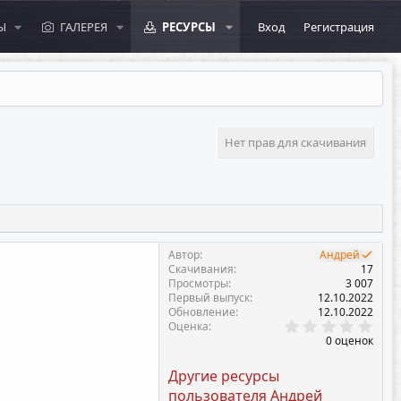
Ы
ГАЛЕРЕЯ
РЕСУРСЫ
Вход
Регистрация
Нет прав для скачивания
Автор
Андрей
Скачивания
17
Просмотры
3 007
Первый выпуск
12.10.2022
Обновление
12.10.2022
0
Оценка
.
0 оценок
0
0
Другие ресурсы
з
в
пользователя Андрей
ё