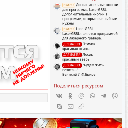
з
Дополнительные кнопки
НУЖНО
д
для программы LaserGRBL
Дополнительные кнопки в
программе, которые очень были
нужны
LaserGRBL
НУЖНО
LaserGRBL является программой
для лазерного гравера.
Птичка
ДЛЯ ЛАЗЕРА
красивая птичка
Лосик
ДЛЯ ЛАЗЕРА
красивый зверь
"Будем жить,
ДЛЯ ЛАЗЕРА
пехота...."
Великий Л.Ф.Быков
Поделиться ресурсом
Vkontakte
Odnoklassniki
Mail.ru
WhatsApp
Telegram
Viber
Skype
Электронная почта
Ссылка