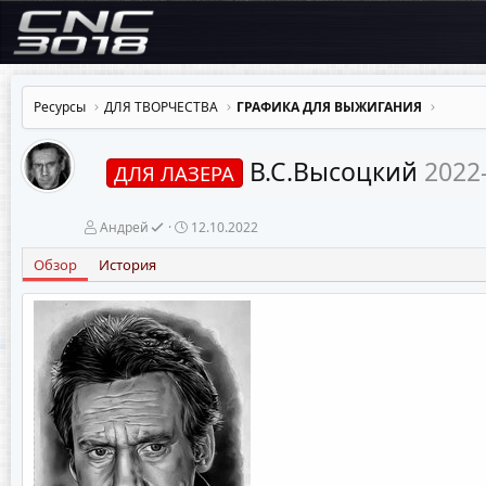
Ресурсы
ДЛЯ ТВОРЧЕСТВА
ГРАФИКА ДЛЯ ВЫЖИГАНИЯ
В.С.Высоцкий
2022
ДЛЯ ЛАЗЕРА
А
Д
Андрей
12.10.2022
в
а
т
т
Обзор
История
о
а
р
с
о
з
д
а
н
и
я