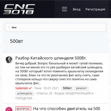
Вход
Регистрация
Теги
500вт
Разбор Китайского шпинделя 500Вт.
Вечер добрый. Вопрос банальный и может тупой понимаю,
но тем не менее кто то уже разбирал китайский шпиндель
на 500Вт который? хотел поменять крыльчатку охлаждения
на свою, блин та что по умолчанию фиг могу снять, само
стопорное кольцо что сверху снял это понятно но сама
крыльчатка фиг...
Sailanser
Тема
30.01.2021
500вт
ремонт
шпиндель
Ответы: 26
Форум:
МОДЕРНИЗАЦИЯ и
ПЕРЕДЕЛКА
На что способен двигатель на 500
ВОПРОС
C