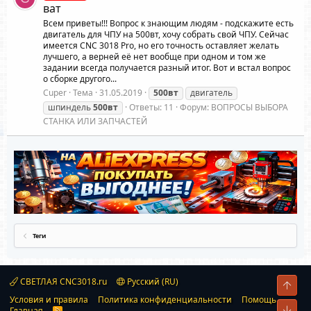
ват
Всем приветы!!! Вопрос к знающим людям - подскажите есть
двигатель для ЧПУ на 500вт, хочу собрать свой ЧПУ. Сейчас
имеется CNC 3018 Pro, но его точность оставляет желать
лучшего, а верней её нет вообще при одном и том же
задании всегда получается разный итог. Вот и встал вопрос
о сборке другого...
Cuper
Тема
31.05.2019
500вт
двигатель
шпиндель
500вт
Ответы: 11
Форум:
ВОПРОСЫ ВЫБОРА
СТАНКА ИЛИ ЗАПЧАСТЕЙ
Теги
СВЕТЛАЯ CNC3018.ru
Русский (RU)
Свер
Условия и правила
Политика конфиденциальности
Помощь
Сниз
Главная
R