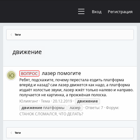
Вход
Регистрация
Теги
движение
лазер помогите
ВОПРОС
Ю
Ребят, подскажите, почему перестала ездить платформа
вперёд и назад? сам лазер движется как надо, а платформа
издаёт холостые звуки, лазер жжёт только налево и направо.
получается не картинка, а прожжёная полоска.
Юлияганг
Тема
20.12.2019
движение
движение
платформы
лазер
Ответы: 7
Форум:
СТАНОК СЛОМАЛСЯ, ЧТО ДЕЛАТЬ?
Теги