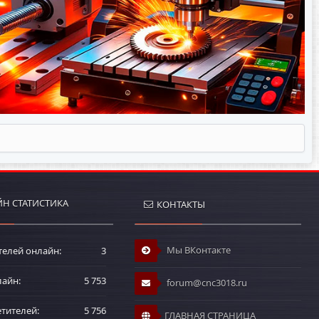
Н СТАТИСТИКА
КОНТАКТЫ
Мы ВКонтакте
телей онлайн
3
лайн
5 753
forum@cnc3018.ru
етителей
5 756
ГЛАВНАЯ СТРАНИЦА