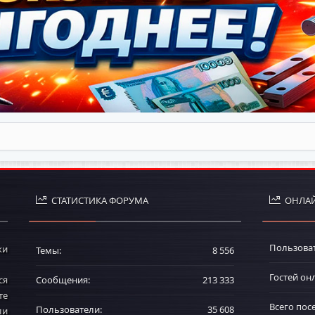
СТАТИСТИКА ФОРУМА
ОНЛАЙ
Пользова
ки
Темы
8 556
Гостей он
ся
Сообщения
213 333
те
Всего пос
Пользователи
35 608
ли