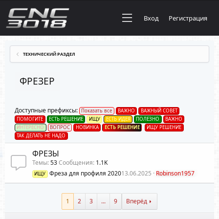
Вход
Регистрация
ТЕХНИЧЕСКИЙ РАЗДЕЛ
ФРЕЗЕР
Доступные префиксы:
Показать все
ВАЖНО
ВАЖНЫЙ СОВЕТ
ПОМОГИТЕ
ЕСТЬ РЕШЕНИЕ
ИЩУ
ЕСТЬ ИДЕЯ
ПОЛЕЗНО
ВАЖНО
ИНТЕРЕСНО
ВОПРОС
НОВИНКА
ЕСТЬ РЕШЕНИЕ
ИЩУ РЕШЕНИЕ
ТАК ДЕЛАТЬ НЕ НАДО
ФРЕЗЫ
Темы
53
Сообщения
1.1K
Фреза для профиля 2020
13.06.2025
Robinson1957
ИЩУ
1
2
3
...
9
Вперёд