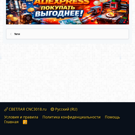
Теги
СВЕТЛАЯ CNC3018.ru
Русский (RU)
Условия и правила
Политика конфиденциальности
Помощь
Главная
R
S
S