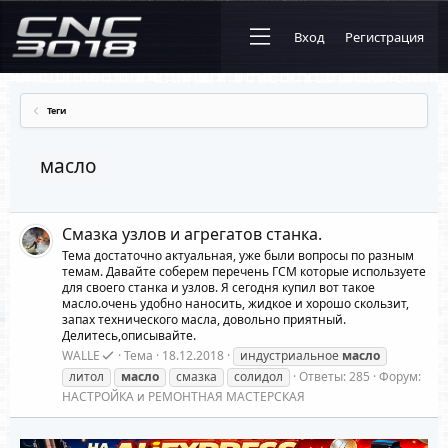
Вход
Регистрация
Теги
масло
Смазка узлов и агрегатов станка.
Тема достаточно актуальная, уже были вопросы по разным
темам. Давайте соберем перечень ГСМ которые используете
для своего станка и узлов. Я сегодня купил вот такое
масло.очень удобно наносить, жидкое и хорошо скользит,
запах технического масла, довольно приятный.
Делитесь,описывайте.
WALLE
Тема
18.12.2018
индустриальное
масло
литол
масло
смазка
солидол
Ответы: 285
Форум:
НАСТРОЙКА и РЕМОНТНАЯ МАСТЕРСКАЯ